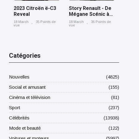
2023 Citroën ë-C3
Story Renault - De
Reveal
Mégane Scénic à
Scénic E-Tech
18 March
35 Points de
18 March
36 Points de
electric, cinq
vue
vue
générations nées
à Douai
Catégories
Nouvelles
(4825)
Social et amusant
(155)
Cinéma et télévision
(81)
Sport
(237)
Célébrités
(13938)
Mode et beauté
(122)
Voitures et moteurs
(5997)