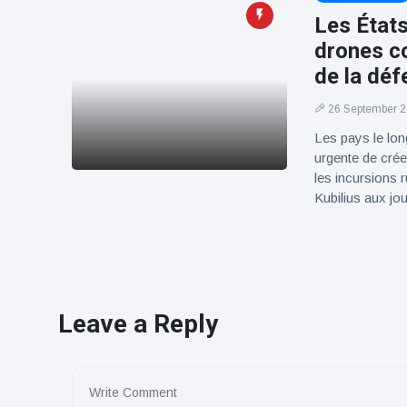
Les États
drones co
de la déf
26 September 
Les pays le long
urgente de crée
les incursions 
Kubilius aux j
Leave a Reply