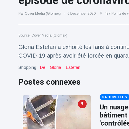
épisode de coronavir
Voyage et aventure
(77)
Par Cover Media (Glomex)
6 December 2020
487 Points de 
Dernières nouvelles
Source: Cover Media (Glomex)
Gloria Estefan a exhorté les fans à contin
2023 Citroën
ë-C3 Reveal
COVID-19 après avoir été forcée en quaran
18 March
35
Points de vue
Shopping:
De
Gloria
Estefan
Ferrari SP-8 -
Postes connexes
Le Roadster
dérivé de la
18 March
22
F8 Spider est
Points de vue
NOUVELLES
le dernier
One-Off de
Un nuage 
Lotus dévoile
Maranello
bâtiment 
Emeya, sa
première
'contrôlé
18 March
22
Hyper-GT
Points de vue