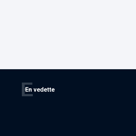
E
En vedette