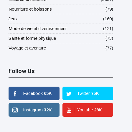
Nourriture et boissons
(79)
Jeux
(160)
Mode de vie et divertissement
(121)
Santé et forme physique
(73)
Voyage et aventure
(77)
Follow Us
Facebook
65
K
Twitter
75
K
Instagram
32
K
Youtube
28
K