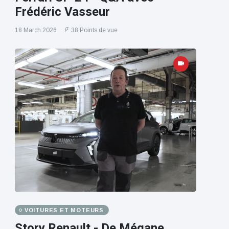
Frédéric Vasseur
18 March 2026
38 Points de vue
VOITURES ET MOTEURS
Story Renault - De Mégane