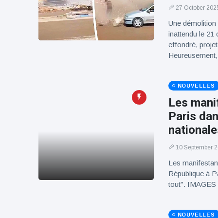
100électrique
27 October 202
Une démolition 
inattendu le 21
effondré, projet
Heureusement, a
NOUVELLES
Les manif
Paris dan
nationale
10 September 
Les manifestan
République à Pa
tout". IMAGES
NOUVELLES