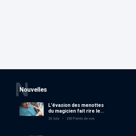
N
Nouvelles
L'évasion des menottes
du magicien fait rire le
public
16 July
190 Points de vue