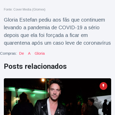
Viagens & Aventura
(77)
Fonte: Cover Media (Glomex)
Gloria Estefan pediu aos fãs que continuem
Notícias mais recentes
levando a pandemia de COVID-19 a sério
depois que ela foi forçada a ficar em
A 'fuga' de
algemas do
quarentena após um caso leve de coronavírus
mágico faz a
16 July
205 Vistas
plateia rir
Compras:
De
A
Gloria
Conservacionistas
Posts relacionados
celebram o
nascimento do
16 July
195 Vistas
primeiro tapir de
baixas terras no
zoológico do
Homem da Flórida
Reino Unido em 14
preso após lançar
anos
fogos de artifício
16 July
173 Vistas
de um carro em
movimento