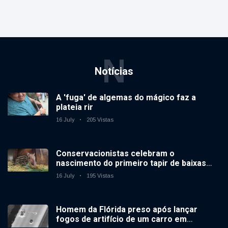
N
Notícias
A 'fuga' de algemas do mágico faz a
plateia rir
16 July
205 Vistas
Conservacionistas celebram o
nascimento do primeiro tapir de baixas
terras no zoológico do Reino Unido em 14
16 July
195 Vistas
anos
Homem da Flórida preso após lançar
fogos de artifício de um carro em