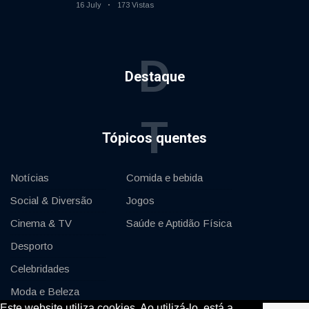
movimento
16 July
173 Vistas
D
Destaque
T
Tópicos quentes
Notícias
Comida e bebida
Social & Diversão
Jogos
Cinema & TV
Saúde e Aptidão Física
Desporto
Celebridades
Moda e Beleza
Este website utiliza cookies. Ao utilizá-lo, está a