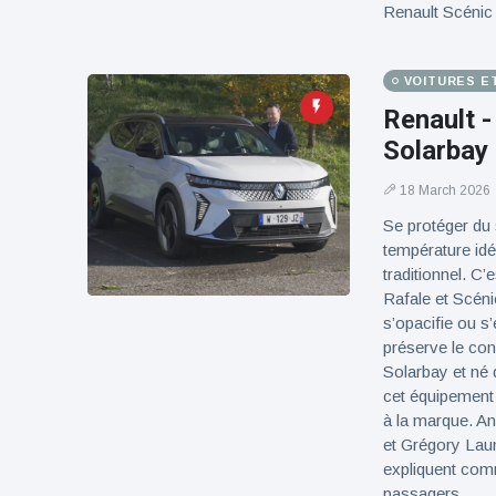
Renault Scénic 
VOITURES E
Renault -
Solarbay
18 March 2026
Se protéger du 
température idéa
traditionnel. C
Rafale et Scéni
s’opacifie ou s
préserve le con
Solarbay et né 
cet équipement 
à la marque. A
et Grégory Lau
expliquent comm
passagers.