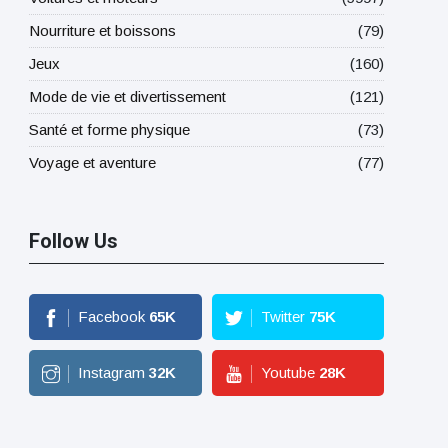
Nourriture et boissons
(79)
Jeux
(160)
Mode de vie et divertissement
(121)
Santé et forme physique
(73)
Voyage et aventure
(77)
Follow Us
Facebook
65
K
Twitter
75
K
Instagram
32
K
Youtube
28
K