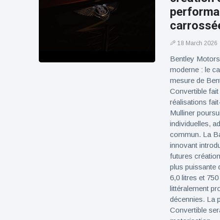
performan
carrossée
18 March 2026
Bentley Motors 
moderne : le cab
mesure de Bentl
Convertible fait
réalisations fa
Mulliner poursui
individuelles, 
commun. La Batu
innovant introd
futures créatio
plus puissante 
6,0 litres et 7
littéralement p
décennies. La p
Convertible sera