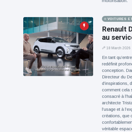
motorisation.
VOITURES E
Renault D
au servic
18 March 2026
En tant qu’entr
redéfinit profo
conception. Dans
Directeur du De
d’inspirations, 
comment cela se
consacré à l’hab
architecte Tris
l’usage et à l’e
créations, que 
confortablemen
véritable espac