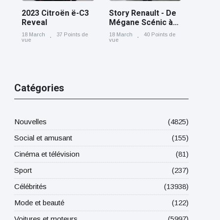
2023 Citroën ë-C3
Story Renault - De
Reveal
Mégane Scénic à
Scénic E-Tech
18 March
37 Points de
18 March
40 Points de
electric, cinq
vue
vue
générations nées
à Douai
Catégories
Nouvelles
(4825)
Social et amusant
(155)
Cinéma et télévision
(81)
Sport
(237)
Célébrités
(13938)
Mode et beauté
(122)
Voitures et moteurs
(5997)