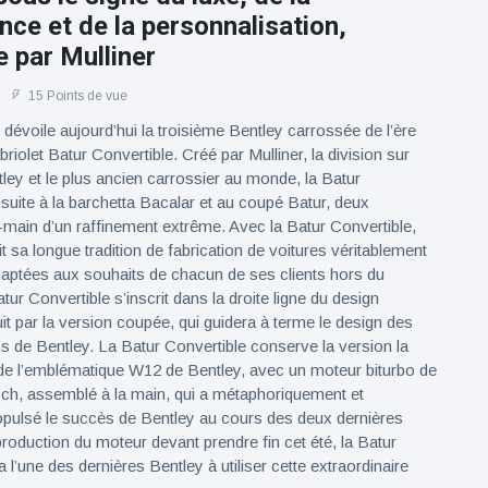
ce et de la personnalisation,
 par Mulliner
15 Points de vue
dévoile aujourd’hui la troisième Bentley carrossée de l’ère
riolet Batur Convertible. Créé par Mulliner, la division sur
ey et le plus ancien carrossier au monde, la Batur
 suite à la barchetta Bacalar et au coupé Batur, deux
it-main d’un raffinement extrême. Avec la Batur Convertible,
t sa longue tradition de fabrication de voitures véritablement
adaptées aux souhaits de chacun de ses clients hors du
r Convertible s’inscrit dans la droite ligne du design
uit par la version coupée, qui guidera à terme le design des
ns de Bentley. La Batur Convertible conserve la version la
de l’emblématique W12 de Bentley, avec un moteur biturbo de
50 ch, assemblé à la main, qui a métaphoriquement et
ropulsé le succès de Bentley au cours des deux dernières
roduction du moteur devant prendre fin cet été, la Batur
 l’une des dernières Bentley à utiliser cette extraordinaire