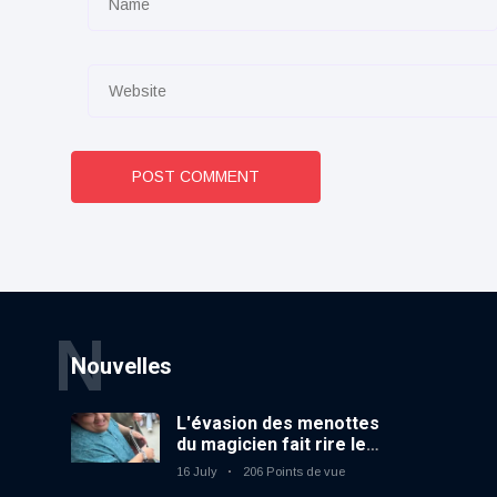
POST COMMENT
N
Nouvelles
L'évasion des menottes
du magicien fait rire le
public
16 July
206 Points de vue