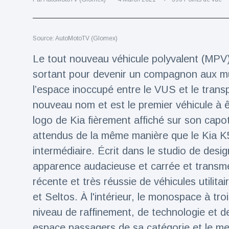
Voyage et aventure
(77)
Source: AutoMotoTV (Glomex)
Dernières nouvelles
Le tout nouveau véhicule polyvalent (MPV
sortant pour devenir un compagnon aux mul
2023 Citroën
l’espace inoccupé entre le VUS et le transpo
ë-C3 Reveal
nouveau nom et est le premier véhicule à 
18 March
37
Points de vue
logo de Kia fièrement affiché sur son capot 
attendus de la même manière que le Kia K5 
Ferrari SP-8 -
Le Roadster
intermédiaire. Écrit dans le studio de desig
dérivé de la
18 March
23
apparence audacieuse et carrée et transme
F8 Spider est
Points de vue
le dernier
récente et très réussie de véhicules utilita
One-Off de
Lotus dévoile
et Seltos. À l'intérieur, le monospace à tr
Maranello
Emeya, sa
niveau de raffinement, de technologie et de
première
18 March
23
Hyper-GT
Points de vue
espace passagers de sa catégorie et le mei