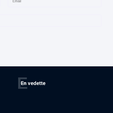
E
En vedette