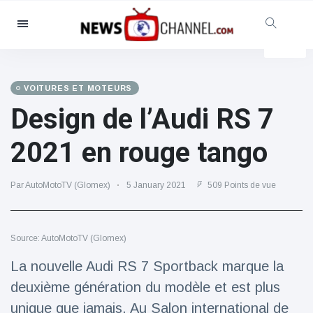
Catégories
Nouvelles
(4825)
Social et amusant
(155)
VOITURES ET MOTEURS
Design de l’Audi RS 7
Cinéma et télévision
(81)
Sport
(237)
2021 en rouge tango
Célébrités
(13938)
Mode et beauté
(122)
Par AutoMotoTV (Glomex)
5 January 2021
509 Points de vue
Voitures et moteurs
(5997)
Nourriture et boissons
(79)
Source: AutoMotoTV (Glomex)
Jeux
(160)
La nouvelle Audi RS 7 Sportback marque la
Mode de vie et divertissement
deuxième génération du modèle et est plus
(121)
unique que jamais. Au Salon international de
Santé et forme physique
(73)