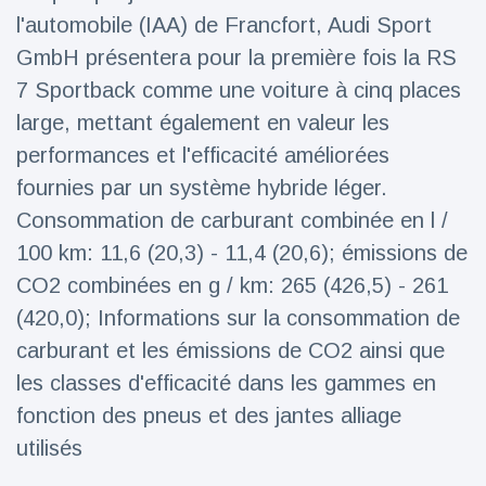
l'automobile (IAA) de Francfort, Audi Sport
Voyage et aventure
(77)
GmbH présentera pour la première fois la RS
7 Sportback comme une voiture à cinq places
Dernières nouvelles
large, mettant également en valeur les
performances et l'efficacité améliorées
2023 Citroën
fournies par un système hybride léger.
ë-C3 Reveal
Consommation de carburant combinée en l /
18 March
33
Points de vue
100 km: 11,6 (20,3) - 11,4 (20,6); émissions de
CO2 combinées en g / km: 265 (426,5) - 261
Ferrari SP-8 -
Le Roadster
(420,0); Informations sur la consommation de
dérivé de la
18 March
21
carburant et les émissions de CO2 ainsi que
F8 Spider est
Points de vue
le dernier
les classes d'efficacité dans les gammes en
One-Off de
fonction des pneus et des jantes alliage
Lotus dévoile
Maranello
Emeya, sa
utilisés
première
18 March
22
Hyper-GT
Points de vue