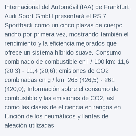
Internacional del Automóvil (IAA) de Frankfurt,
Salud y forma física
(73)
Audi Sport GmbH presentará el RS 7
Viajes y Aventura
(77)
Sportback como un cinco plazas de cuerpo
ancho por primera vez, mostrando también el
Últimas noticias
rendimiento y la eficiencia mejorados que
ofrece un sistema híbrido suave. Consumo
SKAI News
combinado de combustible en l / 100 km: 11,6
in English |
07/10/2025
7 October
(20,3) - 11,4 (20,6); emisiones de CO2
9000 Vistas
combinadas en g / km: 265 (426,5) - 261
(420,0); Información sobre el consumo de
Halloween -
31 de
combustible y las emisiones de CO2, así
octubre!
8 May
7432
como las clases de eficiencia en rangos en
Vistas
función de los neumáticos y llantas de
Großmutter
aleación utilizadas
feiert ihren
99.
8 May
1133