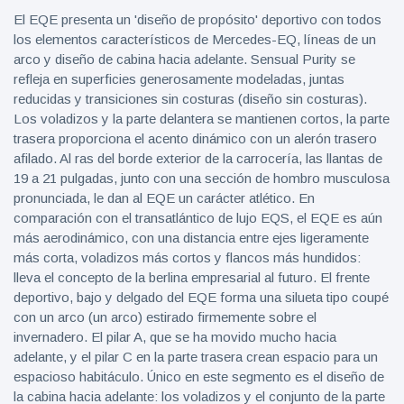
El EQE presenta un 'diseño de propósito' deportivo con todos
los elementos característicos de Mercedes-EQ, líneas de un
arco y diseño de cabina hacia adelante. Sensual Purity se
refleja en superficies generosamente modeladas, juntas
reducidas y transiciones sin costuras (diseño sin costuras).
Los voladizos y la parte delantera se mantienen cortos, la parte
trasera proporciona el acento dinámico con un alerón trasero
afilado. Al ras del borde exterior de la carrocería, las llantas de
19 a 21 pulgadas, junto con una sección de hombro musculosa
pronunciada, le dan al EQE un carácter atlético. En
comparación con el transatlántico de lujo EQS, el EQE es aún
más aerodinámico, con una distancia entre ejes ligeramente
más corta, voladizos más cortos y flancos más hundidos:
lleva el concepto de la berlina empresarial al futuro. El frente
deportivo, bajo y delgado del EQE forma una silueta tipo coupé
con un arco (un arco) estirado firmemente sobre el
invernadero. El pilar A, que se ha movido mucho hacia
adelante, y el pilar C en la parte trasera crean espacio para un
espacioso habitáculo. Único en este segmento es el diseño de
la cabina hacia adelante: los voladizos y el conjunto de la parte