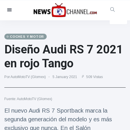
Categorías
Noticias
(4825)
Social y Diversión
(155)
COCHES Y MOTOR
Diseño Audi RS 7 2021
Cine y TV
(81)
Deporte
(237)
en rojo Tango
Celebridades
(13938)
Moda y Belleza
(122)
Por AutoMotoTV (Glomex)
5 January 2021
509 Vistas
Coches y Motor
(5997)
Comida y bebida
(79)
Fuente: AutoMotoTV (Glomex)
Juegos
(160)
El nuevo Audi RS 7 Sportback marca la
Estilo de vida y Docu-
segunda generación del modelo y es más
entretenimiento
(121)
exclusivo que nunca. En el Salón