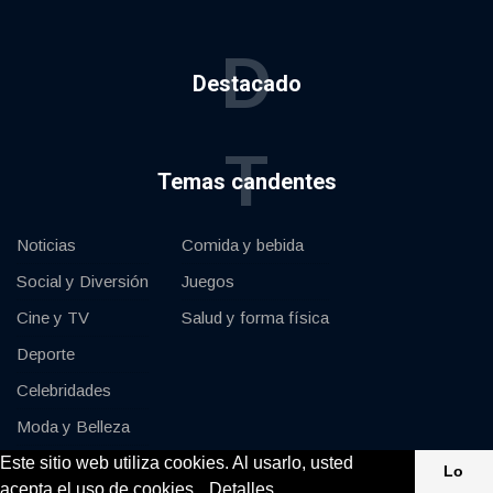
D
Destacado
T
Temas candentes
Noticias
Comida y bebida
Social y Diversión
Juegos
Cine y TV
Salud y forma física
Deporte
Celebridades
Moda y Belleza
Este sitio web utiliza cookies. Al usarlo, usted
Coches y Motor
Lo
acepta el uso de cookies.
Detalles