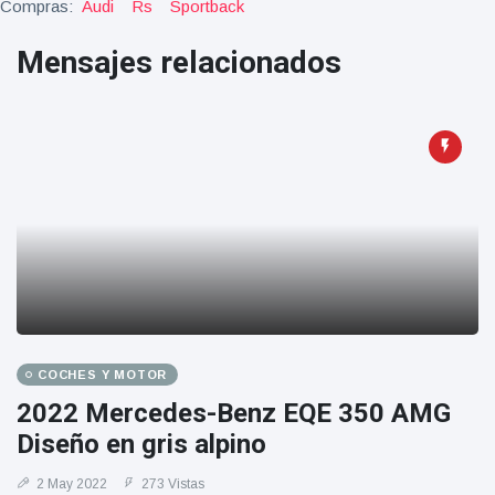
Compras:
Audi
Rs
Sportback
Geburtstag
Vistas
und tanzt
Mensajes relacionados
zu
Mariachi-
Band
COCHES Y MOTOR
2022 Mercedes-Benz EQE 350 AMG
Diseño en gris alpino
2 May 2022
273 Vistas