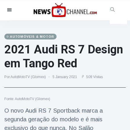
Categorias
Notícias
(4825)
Social & Diversão
(155)
AUTOMÓVEIS & MOTOR
2021 Audi RS 7 Design
Cinema & TV
(81)
Desporto
(237)
em Tango Red
Celebridades
(13938)
Moda e Beleza
(122)
Por AutoMotoTV (Glomex)
5 January 2021
509 Vistas
Automóveis & Motor
(5997)
Comida e bebida
(79)
Fonte: AutoMotoTV (Glomex)
Jogos
(160)
O novo Audi RS 7 Sportback marca a
Estilo de Vida
(121)
segunda geração do modelo e é mais
Saúde e Aptidão Física
(73)
exclusivo do que nunca. No Salão