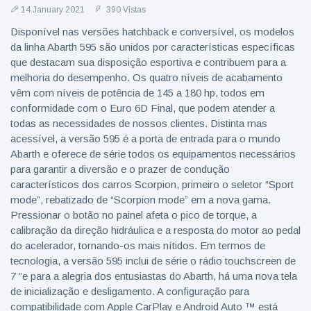
14 January 2021
390 Vistas
Disponível nas versões hatchback e conversível, os modelos
da linha Abarth 595 são unidos por características específicas
que destacam sua disposição esportiva e contribuem para a
melhoria do desempenho. Os quatro níveis de acabamento
vêm com níveis de potência de 145 a 180 hp, todos em
conformidade com o Euro 6D Final, que podem atender a
todas as necessidades de nossos clientes. Distinta mas
acessível, a versão 595 é a porta de entrada para o mundo
Abarth e oferece de série todos os equipamentos necessários
para garantir a diversão e o prazer de condução
característicos dos carros Scorpion, primeiro o seletor “Sport
mode”, rebatizado de “Scorpion mode” em a nova gama.
Pressionar o botão no painel afeta o pico de torque, a
calibração da direção hidráulica e a resposta do motor ao pedal
do acelerador, tornando-os mais nítidos. Em termos de
tecnologia, a versão 595 inclui de série o rádio touchscreen de
7 ”e para a alegria dos entusiastas do Abarth, há uma nova tela
de inicialização e desligamento. A configuração para
compatibilidade com Apple CarPlay e Android Auto ™ está