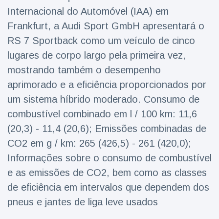
Viagens & Aventura
(77)
Internacional do Automóvel (IAA) em
Frankfurt, a Audi Sport GmbH apresentará o
RS 7 Sportback como um veículo de cinco
Notícias mais recentes
lugares de corpo largo pela primeira vez,
A 'fuga' de
mostrando também o desempenho
algemas do
aprimorado e a eficiência proporcionados por
mágico faz a
16 July
213 Vistas
plateia rir
um sistema híbrido moderado. Consumo de
combustível combinado em l / 100 km: 11,6
Conservacionistas
(20,3) - 11,4 (20,6); Emissões combinadas de
celebram o
nascimento do
CO2 em g / km: 265 (426,5) - 261 (420,0);
16 July
199 Vistas
primeiro tapir de
Informações sobre o consumo de combustível
baixas terras no
zoológico do
e as emissões de CO2, bem como as classes
Homem da Flórida
Reino Unido em 14
preso após lançar
de eficiência em intervalos que dependem dos
anos
fogos de artifício
16 July
177 Vistas
pneus e jantes de liga leve usados
de um carro em
movimento