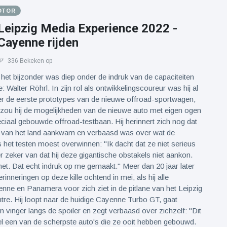
OTOR
Leipzig Media Experience 2022 -
Cayenne rijden
336 Bekeken op
het bijzonder was diep onder de indruk van de capaciteiten
 Walter Röhrl. In zijn rol als ontwikkelingscoureur was hij al
er de eerste prototypes van de nieuwe offroad-sportwagen,
 zou hij de mogelijkheden van de nieuwe auto met eigen ogen
ciaal gebouwde offroad-testbaan. Hij herinnert zich nog dat
en van het land aankwam en verbaasd was over wat de
 het testen moest overwinnen: "Ik dacht dat ze niet serieus
r zeker van dat hij deze gigantische obstakels niet aankon.
et. Dat echt indruk op me gemaakt." Meer dan 20 jaar later
erinneringen op deze kille ochtend in mei, als hij alle
nne en Panamera voor zich ziet in de pitlane van het Leipzig
re. Hij loopt naar de huidige Cayenne Turbo GT, gaat
n vinger langs de spoiler en zegt verbaasd over zichzelf: "Dit
l een van de scherpste auto's die ze ooit hebben gebouwd.