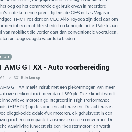
het oog op het commerciële gebruik ervan in meerdere
io's in de komende jaren. Tijdens de CES in Las Vegas in
ondigde TMC President en CEO Akio Toyoda zijn doel aan om
rmen tot een mobiliteitsbedrijf en kondigde het e-Palette aan
 van mobiliteit die verder gaat dan conventionele voertuigen,
nsten en toegevoegde waarde te bieden
OTOR
AMG GT XX - Auto voorbereiding
025
301 Bekeken op
G GT XX maakt indruk met een piekvermogen van meer
wat overeenkomt met meer dan 1.360 pk. Deze kracht wordt
ie innovatieve motoren geïntegreerd in High Performance
Units (HP.EDU) op de voor- en achterassen. De achteras is
ee oliegekoelde axiale-flux motoren, elk gehuisvest in een
zing met een compacte transmissie en een omvormer. De
sche aandrijving fungeert als een "boostermotor" en wordt