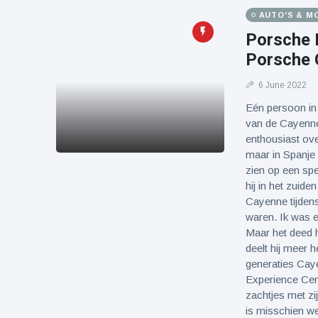
AUTO'S & M
Porsche 
Porsche 
6 June 2022
Eén persoon in 
van de Cayenne:
enthousiast ov
maar in Spanje
zien op een spe
hij in het zuid
Cayenne tijdens
waren. Ik was e
Maar het deed h
deelt hij meer h
generaties Caye
Experience Cent
zachtjes met zij
is misschien we