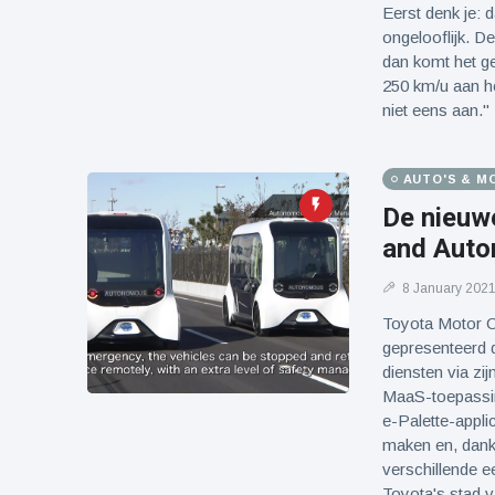
Eerst denk je: d
ongelooflijk. D
dan komt het ge
250 km/u aan he
niet eens aan."
AUTO'S & M
De nieuw
and Auto
8 January 202
Toyota Motor C
gepresenteerd d
diensten via zi
MaaS-toepassi
e-Palette-appli
maken en, dankz
verschillende e
Toyota's stad 