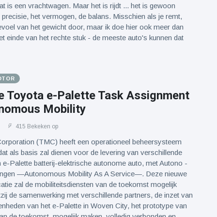
at is een vrachtwagen. Maar het is rijdt ... het is gewoon
e precisie, het vermogen, de balans. Misschien als je remt,
voel van het gewicht door, maar ik doe hier ook meer dan
t einde van het rechte stuk - de meeste auto's kunnen dat
OTOR
e Toyota e-Palette Task Assignment
nomous Mobility
1
415 Bekeken op
orporation (TMC) heeft een operationeel beheersysteem
at als basis zal dienen voor de levering van verschillende
jn e-Palette batterij-elektrische autonome auto, met Autono -
ngen —Autonomous Mobility As A Service—. Deze nieuwe
catie zal de mobiliteitsdiensten van de toekomst mogelijk
ij de samenwerking met verschillende partners, de inzet van
enheden van het e-Palette in Woven City, het prototype van
van de toekomst, mogelijk maken. volledig verbonden en