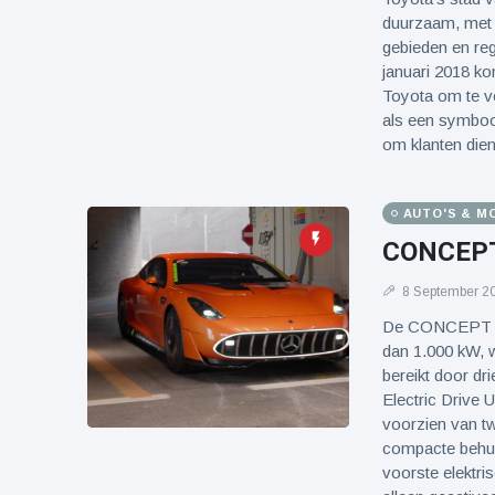
duurzaam, met 
gebieden en reg
januari 2018 k
Toyota om te vo
als een symbool
om klanten die
AUTO'S & M
CONCEPT 
8 September 2
De CONCEPT AM
dan 1.000 kW, 
bereikt door dr
Electric Drive 
voorzien van tw
compacte behui
voorste elektri