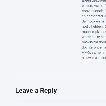
alleen geactive
bieden. Axiale-
conventionele el
en compacter. H
de motoren mind
nodig hebben. D
maakt topklasse
worden. De bas
ontwikkeld door
dochterondern
AMG, samen met
nieuw prestatie
Leave a Reply