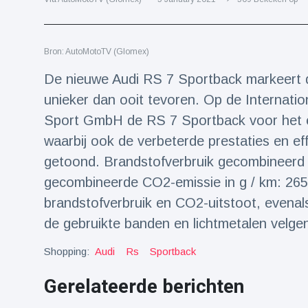
Reizen & Avontuur
(77)
Bron: AutoMotoTV (Glomex)
Laatste nieuws
De nieuwe Audi RS 7 Sportback markeert d
Draakachtig
unieker dan ooit tevoren. Op de Internatio
zeedier
Sport GmbH de RS 7 Sportback voor het eer
aangespoeld
17 July
44 Bekeken
op
waarbij ook de verbeterde prestaties en ef
getoond. Brandstofverbruik gecombineerd in 
Adembenemende
gecombineerde CO2-emissie in g / km: 265 (
beelden:
acrobaat toont
brandstofverbruik en CO2-uitstoot, evenals 
17 July
31 Bekeken
spectaculaire
op
de gebruikte banden en lichtmetalen velge
stunts
Een van de
Shopping:
Audi
Rs
Sportback
grootste
radiotelescopen
9 May
16036 Bekeken
Gerelateerde berichten
ter wereld stort
op
in