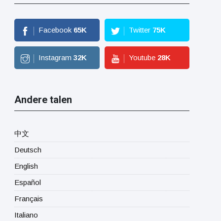
Facebook
65
K
Twitter
75
K
Instagram
32
K
Youtube
28
K
Andere talen
中文
Deutsch
English
Español
Français
Italiano