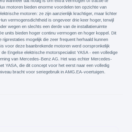
erd wanneer dat nodig is om extra vermogen of tractie te
flux motoren bieden enorme voordelen ten opzichte van
ektrische motoren: ze zijn aanzienlijk krachtiger, maar lichter
un vermogensdichtheid is ongeveer drie keer hoger, terwijl
er wegen en slechts een derde van de installatieruimte
e units bieden hoger continu vermogen en hoger koppel. Dit
 rijprestaties mogelijk die zeer frequent herhaald kunnen
is voor deze baanbrekende motoren werd oorspronkelijk
 de Engelse elektrische motorspecialist YASA - een volledige
eming van Mercedes-Benz AG. Het was echter Mercedes-
 YASA, die dit concept voor het eerst naar een volledig
niveau bracht voor seriegebruik in AMG.EA-voertuigen.