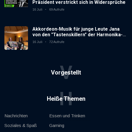
Präsident verstrickt sich in Widersprüche
16 Juli
69 Aufrufe
Akkordeon-Musik für junge Leute Jana
von den "Tastenskillern" der Harmonika-
Vereinigung Gaggenau zeigt, wie "jung"
16 Juli
72 Aufrufe
das Instrument sein kann.
V
Vorgestellt
H
Heiße Themen
Nachrichten
Essen und Trinken
Soziales & Spaß
Gaming