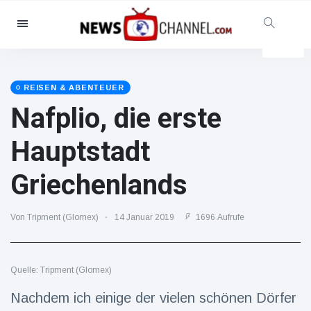
Kategorien
Nachrichten
(102299)
Soziales & Spaß
(5614)
REISEN & ABENTEUER
Nafplio, die erste
Kino und TV
(12454)
Sport
(56286)
Hauptstadt
Promis
(39366)
Griechenlands
Mode & Schönheit
(2776)
Autos & Motor
(15246)
Von Tripment (Glomex)
14 Januar 2019
1696 Aufrufe
Essen und Trinken
(7199)
Gaming
(3575)
Quelle: Tripment (Glomex)
Lifestyle
(30318)
Gesundheit & Fitness
Nachdem ich einige der vielen schönen Dörfer
(8534)