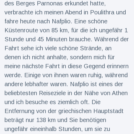
des Berges Parnonas erkundet hatte,
Reisen & Abenteuer
(2252)
verbrachte ich meinen Abend in Poulithra und
fahre heute nach Nafplio. Eine schöne
Küstenroute von 85 km, für die ich ungefähr 1
Neueste
Stunde und 45 Minuten brauche. Während der
Nachrichten
Fahrt sehe ich viele schöne Strände, an
"Das alte
denen ich nicht anhalte, sondern mich für
England":
meine nächste Fahrt in diese Gegend erinnern
Fans
16 Juli
78
frustriert
Aufrufe
werde. Einige von ihnen waren ruhig, während
nach WM-
andere lebhafter waren. Nafplio ist eines der
Aus
Sorge um
beliebtesten Reiseziele in der Nähe von Athen
Jungstorch
nimmt
und ich besuche es ziemlich oft. Die
16 Juli
52
glückliche
Aufrufe
Entfernung von der griechischen Hauptstadt
Wendung
beträgt nur 138 km und Sie benötigen
Vor WM-
Finale:
ungefähr eineinhalb Stunden, um sie zu
Rauch-