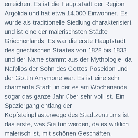
16 Juli
39
erreichen. Es ist die Hauptstadt der Region
Warnung
Aufrufe
und Hitze
Argolida und hat etwa 14.000 Einwohner. Es
in New
wurde als traditionelle Siedlung charakterisiert
York
und ist eine der malerischsten Städte
Griechenlands. Es war die erste Hauptstadt
des griechischen Staates von 1828 bis 1833
und der Name stammt aus der Mythologie, da
Nafplios der Sohn des Gottes Poseidon und
der Göttin Amymone war. Es ist eine sehr
charmante Stadt, in der es am Wochenende
sogar das ganze Jahr über sehr voll ist. Ein
Spaziergang entlang der
Kopfsteinpflasterwege des Stadtzentrums ist
das erste, was Sie tun werden, da es wirklich
malerisch ist, mit schönen Geschäften,