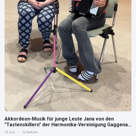
Akkordeon-Musik für junge Leute Jana von den
"Tastenskillern" der Harmonika-Vereinigung Gaggenau
zeigt, wie "jung" das Instrument sein kann.
16 Juli
72 Aufrufe