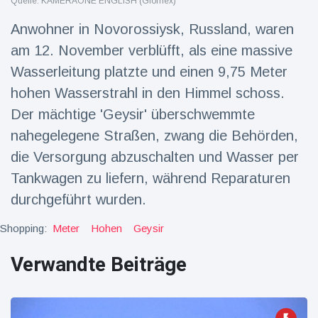
Quelle: KAMERAONE ENGLISH (Glomex)
Reisen & Abenteuer
(2252)
Anwohner in Novorossiysk, Russland, waren
am 12. November verblüfft, als eine massive
Wasserleitung platzte und einen 9,75 Meter
Neueste
hohen Wasserstrahl in den Himmel schoss.
Nachrichten
Der mächtige 'Geysir' überschwemmte
"Das alte
nahegelegene Straßen, zwang die Behörden,
England":
die Versorgung abzuschalten und Wasser per
Fans
16 Juli
77
frustriert
Aufrufe
Tankwagen zu liefern, während Reparaturen
nach WM-
durchgeführt wurden.
Aus
Sorge um
Jungstorch
Shopping:
Meter
Hohen
Geysir
nimmt
16 Juli
52
glückliche
Aufrufe
Verwandte Beiträge
Wendung
Vor WM-
Finale:
Rauch-