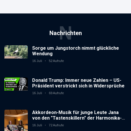
N
Nachrichten
Sorge um Jungstorch nimmt glückliche
Wendung
16 Juli
52 Aufrufe
Donald Trump: Immer neue Zahlen – US-
Präsident verstrickt sich in Widersprüche
16 Juli
69 Aufrufe
Akkordeon-Musik für junge Leute Jana
von den "Tastenskillern" der Harmonika-
Vereinigung Gaggenau zeigt, wie "jung"
16 Juli
72 Aufrufe
das Instrument sein kann.