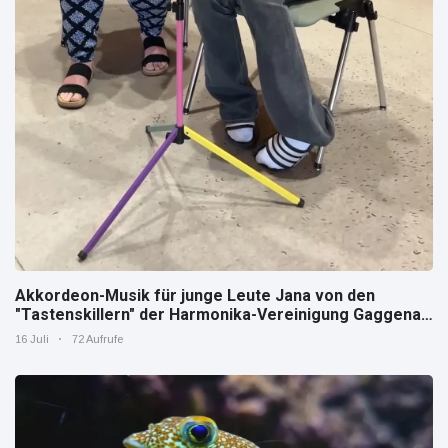
Akkordeon-Musik für junge Leute Jana von den
"Tastenskillern" der Harmonika-Vereinigung Gaggenau
zeigt, wie "jung" das Instrument sein kann.
16 Juli
72 Aufrufe