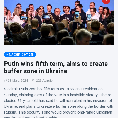
16 Juli
39
Warnung
Aufrufe
und Hitze
in New
York
NACHRICHTEN
Putin wins fifth term, aims to create
buffer zone in Ukraine
18 März 2024
229 Aufrufe
Vladimir Putin won his fifth term as Russian President on
Sunday, claiming 87% of the vote in a landslide victory. The re-
elected 71-year-old has said he will not relent in his invasion of
Ukraine, and plans to create a buffer zone along the border with
Russia. This security zone would prevent long-range Ukrainian
attacks and cross-border raids.