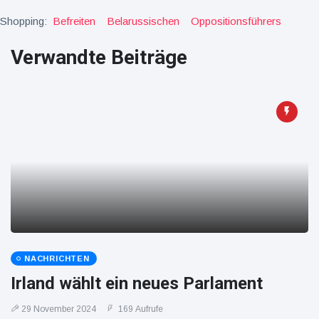
16 Juli
38
Warnung
Aufrufe
Shopping:
Befreiten
Belarussischen
Oppositionsführers
und Hitze
in New
York
Verwandte Beiträge
NACHRICHTEN
Irland wählt ein neues Parlament
29 November 2024
169 Aufrufe