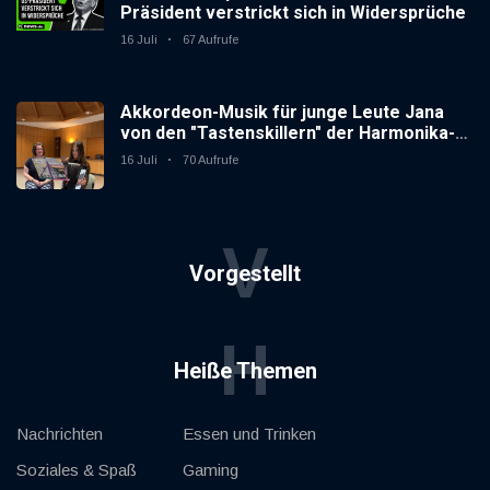
Präsident verstrickt sich in Widersprüche
16 Juli
67 Aufrufe
Akkordeon-Musik für junge Leute Jana
von den "Tastenskillern" der Harmonika-
Vereinigung Gaggenau zeigt, wie "jung"
16 Juli
70 Aufrufe
das Instrument sein kann.
V
Vorgestellt
H
Heiße Themen
Nachrichten
Essen und Trinken
Soziales & Spaß
Gaming