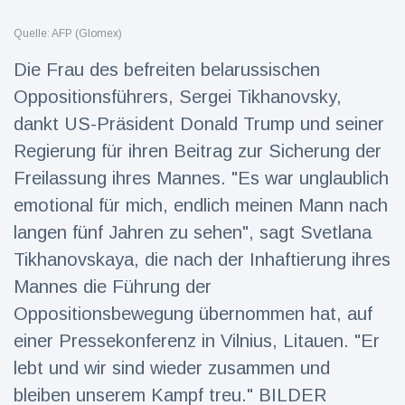
Reisen & Abenteuer
(2252)
Quelle: AFP (Glomex)
Die Frau des befreiten belarussischen
Oppositionsführers, Sergei Tikhanovsky,
Neueste
Nachrichten
dankt US-Präsident Donald Trump und seiner
Regierung für ihren Beitrag zur Sicherung der
"Das alte
Freilassung ihres Mannes. "Es war unglaublich
England":
Fans
emotional für mich, endlich meinen Mann nach
16 Juli
76
frustriert
Aufrufe
langen fünf Jahren zu sehen", sagt Svetlana
nach WM-
Aus
Tikhanovskaya, die nach der Inhaftierung ihres
Sorge um
Jungstorch
Mannes die Führung der
nimmt
16 Juli
51
Oppositionsbewegung übernommen hat, auf
glückliche
Aufrufe
Wendung
einer Pressekonferenz in Vilnius, Litauen. "Er
lebt und wir sind wieder zusammen und
Vor WM-
Finale:
bleiben unserem Kampf treu." BILDER
Rauch-