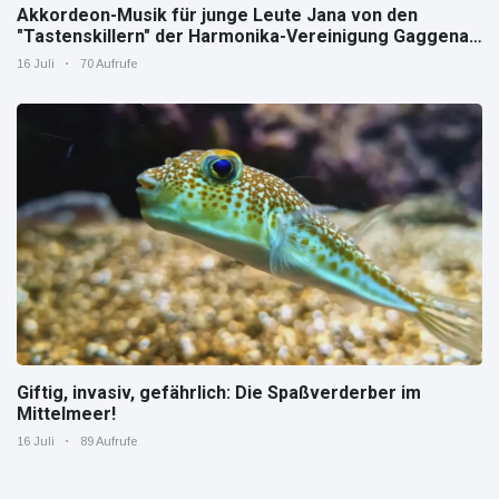
Akkordeon-Musik für junge Leute Jana von den
"Tastenskillern" der Harmonika-Vereinigung Gaggenau
zeigt, wie "jung" das Instrument sein kann.
16 Juli
70 Aufrufe
Giftig, invasiv, gefährlich: Die Spaßverderber im
Mittelmeer!
16 Juli
89 Aufrufe