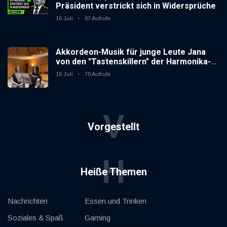
Präsident verstrickt sich in Widersprüche
16 Juli
67 Aufrufe
Akkordeon-Musik für junge Leute Jana
von den "Tastenskillern" der Harmonika-
Vereinigung Gaggenau zeigt, wie "jung"
16 Juli
70 Aufrufe
das Instrument sein kann.
V
Vorgestellt
H
Heiße Themen
Nachrichten
Essen und Trinken
Soziales & Spaß
Gaming