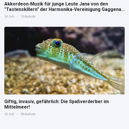
Akkordeon-Musik für junge Leute Jana von den
"Tastenskillern" der Harmonika-Vereinigung Gaggenau
zeigt, wie "jung" das Instrument sein kann.
16 Juli
70 Aufrufe
Giftig, invasiv, gefährlich: Die Spaßverderber im
Mittelmeer!
16 Juli
89 Aufrufe