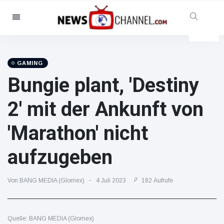
Kategorien
Nachrichten
(102299)
Soziales & Spaß
(5614)
GAMING
Bungie plant, 'Destiny
Kino und TV
(12454)
Sport
(56286)
2' mit der Ankunft von
Promis
(39366)
'Marathon' nicht
Mode & Schönheit
(2776)
Autos & Motor
(15246)
aufzugeben
Essen und Trinken
(7199)
Gaming
(3575)
Von BANG MEDIA (Glomex)
4 Juli 2023
182 Aufrufe
Lifestyle
(30318)
Gesundheit & Fitness
Quelle: BANG MEDIA (Glomex)
(8534)