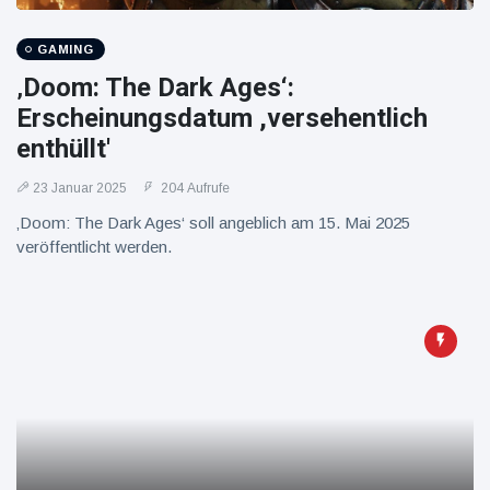
16 Juli
38
Warnung
Aufrufe
und Hitze
GAMING
in New
York
‚Doom: The Dark Ages‘:
Erscheinungsdatum ,versehentlich
enthüllt'
23 Januar 2025
204 Aufrufe
‚Doom: The Dark Ages‘ soll angeblich am 15. Mai 2025
veröffentlicht werden.