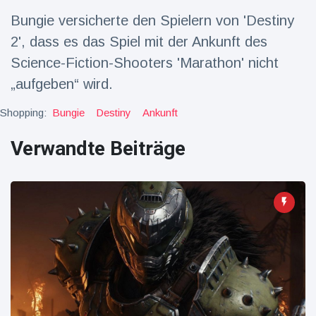
Bungie versicherte den Spielern von 'Destiny
Reisen & Abenteuer
(2252)
2', dass es das Spiel mit der Ankunft des
Science-Fiction-Shooters 'Marathon' nicht
Neueste
„aufgeben“ wird.
Nachrichten
Shopping:
Bungie
Destiny
Ankunft
"Das alte
Verwandte Beiträge
England":
Fans
16 Juli
76
frustriert
Aufrufe
nach WM-
Aus
Sorge um
Jungstorch
nimmt
16 Juli
51
glückliche
Aufrufe
Wendung
Vor WM-
Finale:
Rauch-