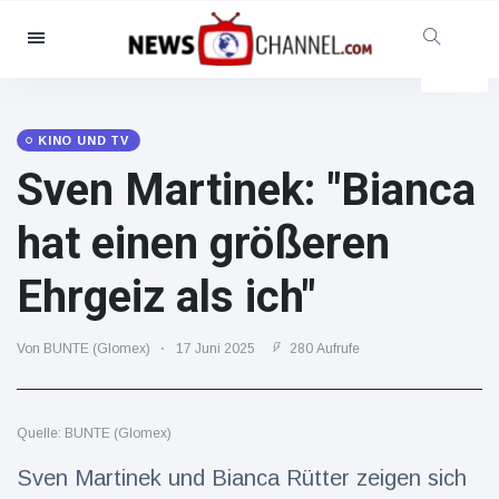
Kategorien
Nachrichten
(102299)
Soziales & Spaß
(5614)
KINO UND TV
Sven Martinek: "Bianca
Kino und TV
(12454)
Sport
(56286)
hat einen größeren
Promis
(39366)
Ehrgeiz als ich"
Mode & Schönheit
(2776)
Autos & Motor
(15246)
Von BUNTE (Glomex)
17 Juni 2025
280 Aufrufe
Essen und Trinken
(7199)
Gaming
(3575)
Quelle: BUNTE (Glomex)
Lifestyle
(30318)
Gesundheit & Fitness
Sven Martinek und Bianca Rütter zeigen sich
(8534)