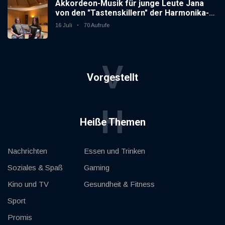
Akkordeon-Musik für junge Leute Jana
von den "Tastenskillern" der Harmonika-
Vereinigung Gaggenau zeigt, wie "jung"
16 Juli
70 Aufrufe
das Instrument sein kann.
V
Vorgestellt
H
Heiße Themen
Nachrichten
Essen und Trinken
Soziales & Spaß
Gaming
Kino und TV
Gesundheit & Fitness
Sport
Promis