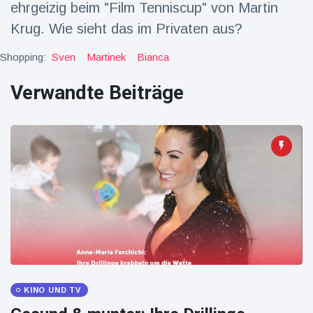
ehrgeizig beim "Film Tenniscup" von Martin
Reisen & Abenteuer
(2252)
Krug. Wie sieht das im Privaten aus?
Shopping:
Sven
Martinek
Bianca
Neueste
Verwandte Beiträge
Nachrichten
"Das alte
England":
Fans
16 Juli
76
frustriert
Aufrufe
nach WM-
Aus
Sorge um
Jungstorch
nimmt
16 Juli
51
glückliche
Aufrufe
Wendung
Vor WM-
KINO UND TV
Finale:
Rauch-