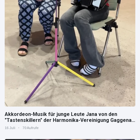
Akkordeon-Musik für junge Leute Jana von den
"Tastenskillern" der Harmonika-Vereinigung Gaggenau
zeigt, wie "jung" das Instrument sein kann.
16 Juli
70 Aufrufe