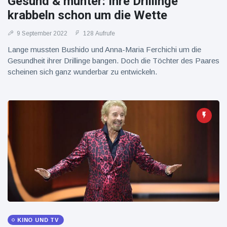
Gesund & munter: Ihre Drillinge
16 Juli
38
Warnung
Aufrufe
krabbeln schon um die Wette
und Hitze
in New
9 September 2022
128 Aufrufe
York
Lange mussten Bushido und Anna-Maria Ferchichi um die
Gesundheit ihrer Drillinge bangen. Doch die Töchter des Paares
scheinen sich ganz wunderbar zu entwickeln.
KINO UND TV