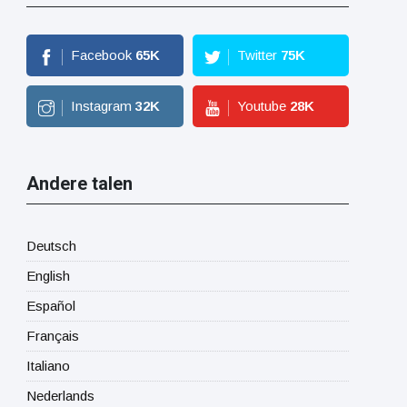
Facebook
65
K
Twitter
75
K
Instagram
32
K
Youtube
28
K
Andere talen
Deutsch
English
Español
Français
Italiano
Nederlands