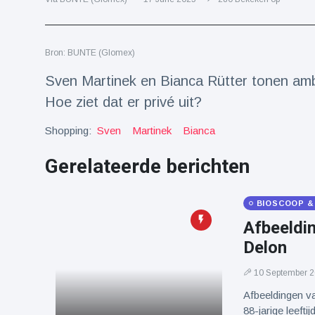
Reizen & Avontuur
(77)
Bron: BUNTE (Glomex)
Laatste nieuws
Sven Martinek en Bianca Rütter tonen ambi
Draakachtig
Hoe ziet dat er privé uit?
zeedier
aangespoeld
Shopping:
17 July
Sven
43 Bekeken
Martinek
Bianca
op
Gerelateerde berichten
Adembenemende
beelden:
acrobaat toont
BIOSCOOP &
17 July
30 Bekeken
spectaculaire
op
Afbeeldin
stunts
Delon
Een van de
grootste
10 September 
radiotelescopen
9 May
16035 Bekeken
ter wereld stort
op
Afbeeldingen va
in
88-jarige leefti