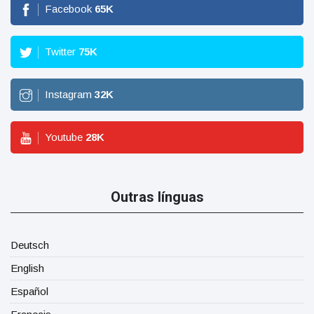
Facebook
65
K
Twitter
75
K
Instagram
32
K
Youtube
28
K
Outras línguas
Deutsch
English
Español