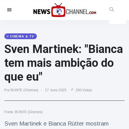
Categorias
Notícias
(4825)
Social & Diversão
(155)
CINEMA & TV
Sven Martinek: "Bianca
Cinema & TV
(81)
Desporto
(237)
tem mais ambição do
Celebridades
(13938)
que eu"
Moda e Beleza
(122)
Automóveis & Motor
(5997)
Por BUNTE (Glomex)
17 June 2025
280 Vistas
Comida e bebida
(79)
Jogos
(160)
Fonte: BUNTE (Glomex)
Estilo de Vida
(121)
Saúde e Aptidão Física
(73)
Sven Martinek e Bianca Rütter mostram