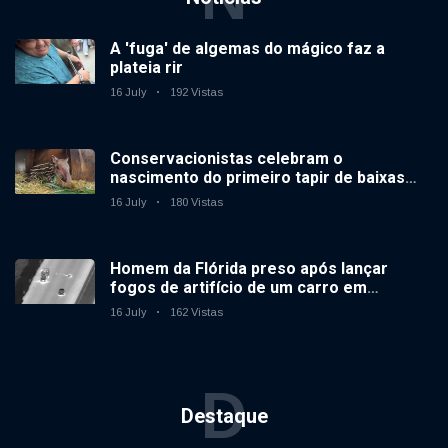
A 'fuga' de algemas do mágico faz a
plateia rir
16 July
192 Vistas
Conservacionistas celebram o
nascimento do primeiro tapir de baixas
terras no zoológico do Reino Unido em 14
16 July
180 Vistas
anos
Homem da Flórida preso após lançar
fogos de artifício de um carro em
movimento
16 July
162 Vistas
D
Destaque