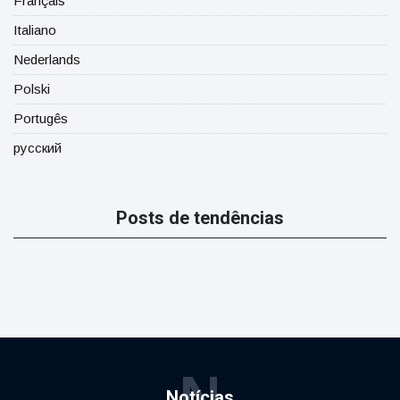
Français
Italiano
Nederlands
Polski
Portugês
русский
Posts de tendências
N
Notícias