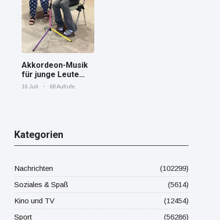
Mittelmeer!
Akkordeon-Musik
für junge Leute
Jana von den
16 Juli
68 Aufrufe
"Tastenskillern"
der Harmonika-
Vereinigung
Gaggenau zeigt,
wie "jung" das
Kategorien
Instrument sein
kann.
Nachrichten
(102299)
Soziales & Spaß
(5614)
Kino und TV
(12454)
Sport
(56286)