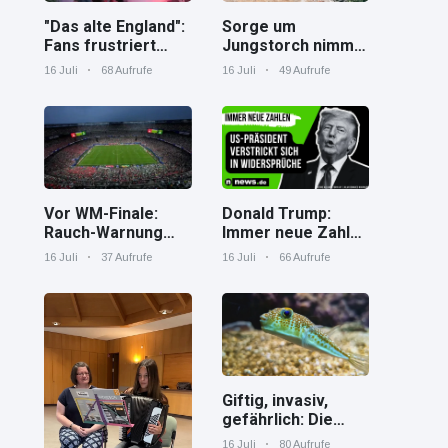
"Das alte England":
Sorge um
Fans frustriert
Jungstorch nimmt
nach WM-Aus
glückliche
16 Juli
68 Aufrufe
16 Juli
49 Aufrufe
Wendung
Vor WM-Finale:
Donald Trump:
Rauch-Warnung
Immer neue Zahlen
und Hitze in New
– US-Präsident
16 Juli
37 Aufrufe
16 Juli
66 Aufrufe
York
verstrickt sich in
Widersprüche
Giftig, invasiv,
gefährlich: Die
Spaßverderber im
16 Juli
80 Aufrufe