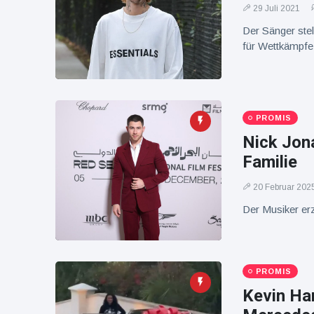
16 Juli
37
29 Juli 2021
Warnung
Aufrufe
und Hitze
Der Sänger stell
in New
für Wettkämpfe
York
PROMIS
Nick Jona
Familie
20 Februar 202
Der Musiker erz
PROMIS
Kevin Ha