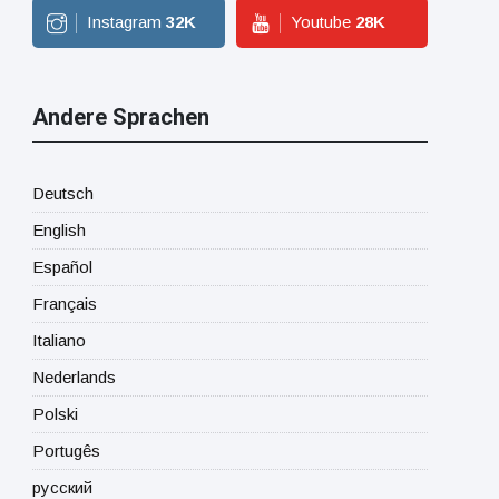
Instagram
32
K
Youtube
28
K
Andere Sprachen
Deutsch
English
Español
Français
Italiano
Nederlands
Polski
Portugês
русский