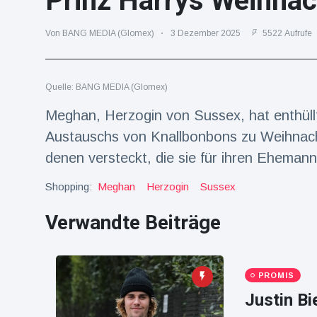
Prinz Harrys Weihnac
Reisen & Abenteuer
(2252)
Von BANG MEDIA (Glomex)
3 Dezember 2025
5522 Aufrufe
Neueste
Quelle: BANG MEDIA (Glomex)
Nachrichten
Meghan, Herzogin von Sussex, hat enthüllt,
"Das alte
Austauschs von Knallbonbons zu Weihnach
England":
denen versteckt, die sie für ihren Eheman
Fans
16 Juli
68
frustriert
Aufrufe
nach WM-
Shopping:
Meghan
Herzogin
Sussex
Aus
Sorge um
Verwandte Beiträge
Jungstorch
nimmt
16 Juli
49
glückliche
Aufrufe
Wendung
PROMIS
Vor WM-
Justin Bi
Finale:
Rauch-