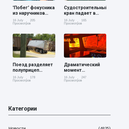
'Побег' фокусника
Судостроительный
из наручников
кран падает в
вызвал смех у
реку Купер возле
16 July
205
16 July
165
аудитории
Чарльстона
Просмотров
Просмотров
Поезд разделяет
Драматический
полуприцеп
момент
пополам на
канадский
16 July
178
16 July
247
железнодорожном
грузовой поезд
Просмотров
Просмотров
переезде в
окруженный
Джорджии
лесным пожаром
в Онтарио
Категории
Новости
(4825)