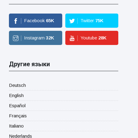
Facebook
65
K
Twitter
75
K
Instagram
32
K
Youtube
28
K
Другие языки
Deutsch
English
Español
Français
Italiano
Nederlands