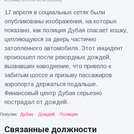
источник: KIVVON WOW (Glomex)
Путешествия и приключения
(77)
17 апреля в социальных сетях были
опубликованы изображения, на которых
показано, как полиция Дубая спасает кошку,
Последние новости
цепляющуюся за дверь частично
затопленного автомобиля. Этот инцидент
'Побег'
фокусника из
произошел после рекордных дождей,
наручников
16 July
213
вызвал смех у
вызвавших наводнение, что привело к
Просмотров
аудитории
забитым шоссе и призыву пассажиров
Консерваторы
аэропорта держаться подальше.
отмечают
Финансовый центр Дубая серьезно
рождение
16 July
199
первого
Просмотров
пострадал от дождей.
низкогорного
тапира в
Мужчина из
Покупки:
Дубая
Дождей
Полиция
зоопарке
Флориды
Великобритании
арестован
за 14 лет
Связанные должности
16 July
177
после запуска
Просмотров