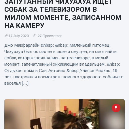
ЗАПУТАННЫЙ ЧИХУАХУА ИЩЕТ
СОБАК ЗА ТЕЛЕВИЗОРОМ В
МИЛОМ МОМЕНТЕ, ЗАПИСАННОМ
НА КАМЕРУ
17 July 2020
27 Просмотров
Джо Макфарлейн &nbsp; &nbsp; Маленький питомец
Чихуахуа был оставлен в шоке и смущен, не смог найти
собак, которые появлялись на телевизоре, в милый
момент, запечатленный хихикающим владельцем. &nbsp;
Отдыхая дома в Сан-Антонио,&nbsp;Улиссе Риохас, 19
лет, настроился посмотреть немного здорового собачьего
веселья […]