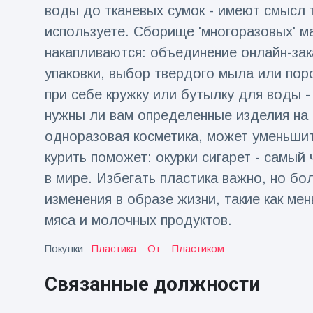
фейерверков из
воды до тканевых сумок - имеют смысл т
движущейся
используете. Сборище 'многоразовых' м
машины
накапливаются: объединение онлайн-зак
упаковки, выбор твердого мыла или пор
при себе кружку или бутылку для воды -
нужны ли вам определенные изделия на о
одноразовая косметика, может уменьшит
курить поможет: окурки сигарет - самы
в мире. Избегать пластика важно, но б
изменения в образе жизни, такие как мен
мяса и молочных продуктов.
Покупки:
Пластика
От
Пластиком
Связанные должности