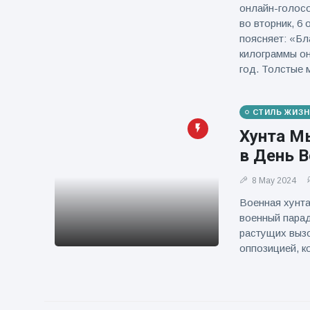
онлайн-голосо
во вторник, 6
поясняет: «Бл
килограммы он
год. Толстые
СТИЛЬ ЖИЗН
Хунта М
в День 
8 May 2024
Военная хунт
военный парад
растущих выз
оппозицией, к