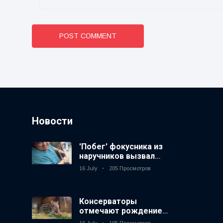
POST COMMENT
Новости
'Побег' фокусника из
наручников вызвал
смех у аудитории
16 July
205 Просмотров
Консерваторы
отмечают рождение
первого низкогорного