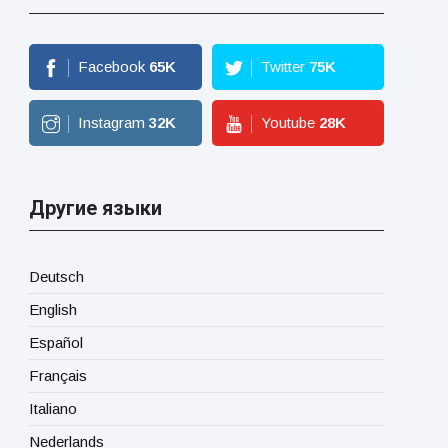
Facebook
65
K
Twitter
75
K
Instagram
32
K
Youtube
28
K
Другие языки
Deutsch
English
Español
Français
Italiano
Nederlands