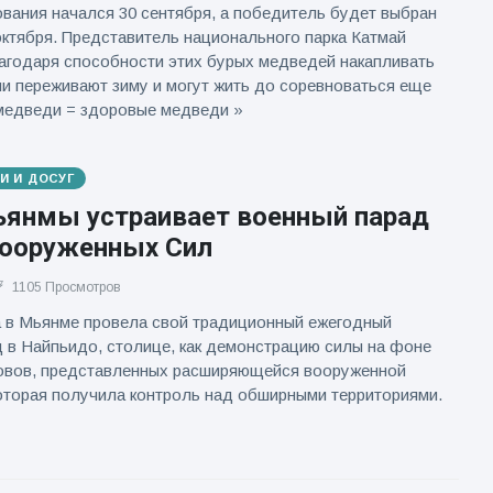
вания начался 30 сентября, а победитель будет выбран
 октября. Представитель национального парка Катмай
агодаря способности этих бурых медведей накапливать
и переживают зиму и могут жить до соревноваться еще
 медведи = здоровые медведи »
И И ДОСУГ
ьянмы устраивает военный парад
Вооруженных Сил
1105 Просмотров
а в Мьянме провела свой традиционный ежегодный
 в Найпьидо, столице, как демонстрацию силы на фоне
овов, представленных расширяющейся вооруженной
оторая получила контроль над обширными территориями.