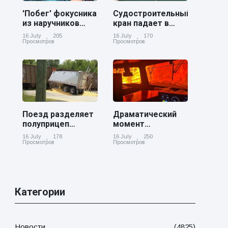
'Побег' фокусника
Судостроительный
из наручников
кран падает в
вызвал смех у
реку Купер возле
16 July
205
16 July
170
аудитории
Чарльстона
Просмотров
Просмотров
Поезд разделяет
Драматический
полуприцеп
момент
пополам на
канадский
16 July
178
16 July
250
железнодорожном
грузовой поезд
Просмотров
Просмотров
переезде в
окруженный
Джорджии
лесным пожаром
в Онтарио
Категории
Новости
(4825)