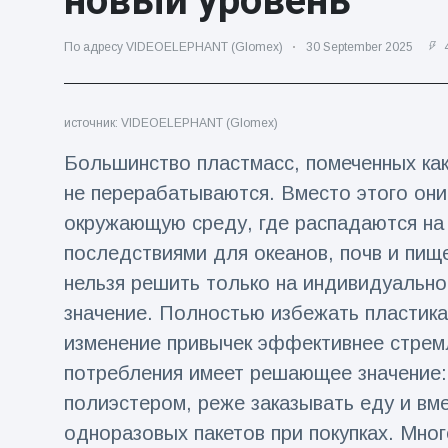
новый уровень
Путешествия и приключения
(77)
По адресу VIDEOELEPHANT (Glomex)
30 September 2025
4
Последние новости
источник: VIDEOELEPHANT (Glomex)
Большинство пластмасс, помеченных ка
'Побег'
фокусника из
не перерабатываются. Вместо этого они
наручников
16 July
205
вызвал смех у
Просмотров
окружающую среду, где распадаются на 
аудитории
последствиями для океанов, почв и пище
Консерваторы
нельзя решить только на индивидуально
отмечают
рождение
значение. Полностью избежать пластика
16 July
195
первого
Просмотров
изменение привычек эффективнее стрем
низкогорного
тапира в
потребления имеет решающее значение: 
Мужчина из
зоопарке
Флориды
полиэстером, реже заказывать еду и вме
Великобритании
арестован
за 14 лет
16 July
173
одноразовых пакетов при покупках. Мно
после запуска
Просмотров