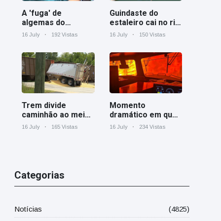
A 'fuga' de
Guindaste do
algemas do
estaleiro cai no rio
mágico faz a
Cooper perto de
16 July
192 Vistas
16 July
150 Vistas
plateia rir
Charleston
Trem divide
Momento
caminhão ao meio
dramático em que
em cruzamento
um trem de carga
16 July
165 Vistas
16 July
234 Vistas
ferroviário na
canadense é
Geórgia
cercado por
incêndio florestal
em Ontário
Categorias
Notícias
(4825)