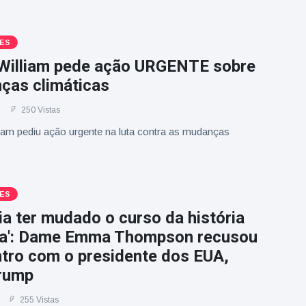
ES
 William pede ação URGENTE sobre
ças climáticas
250 Vistas
liam pediu ação urgente na luta contra as mudanças
ES
ia ter mudado o curso da história
a': Dame Emma Thompson recusou
tro com o presidente dos EUA,
rump
255 Vistas