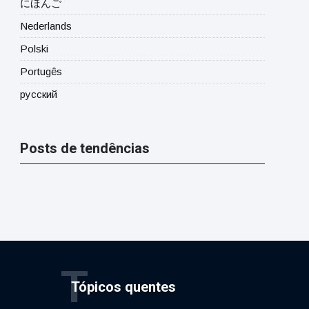
にほんご
Nederlands
Polski
Portugês
русский
Posts de tendências
T
Tópicos quentes