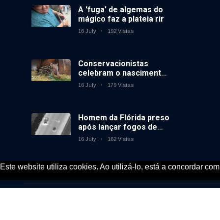
A 'fuga' de algemas do
mágico faz a plateia rir
16 July
192 Vistas
Conservacionistas
celebram o nascimento
do primeiro tapir de
16 July
179 Vistas
baixas terras no
zoológico do Reino
Unido em 14 anos
Homem da Flórida preso
após lançar fogos de
artifício de um carro em
16 July
162 Vistas
movimento
Este website utiliza cookies. Ao utilizá-lo, está a concordar co
© 2020, KV-GmbH | All rights reserved