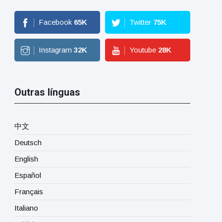
Facebook
65
K
Twitter
75
K
Instagram
32
K
Youtube
28
K
Outras línguas
中文
Deutsch
English
Español
Français
Italiano