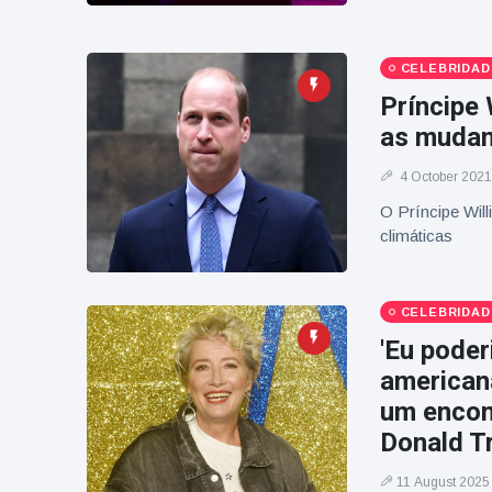
CELEBRIDAD
Príncipe
as mudan
4 October 2021
O Príncipe Wil
climáticas
CELEBRIDAD
'Eu poder
american
um encon
Donald T
11 August 2025