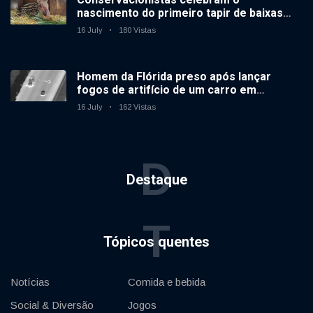
nascimento do primeiro tapir de baixas
terras no zoológico do Reino Unido em 14
16 July
180 Vistas
anos
Homem da Flórida preso após lançar
fogos de artifício de um carro em
movimento
16 July
162 Vistas
D
Destaque
T
Tópicos quentes
Notícias
Comida e bebida
Social & Diversão
Jogos