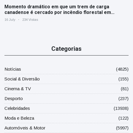
Momento dramático em que um trem de carga
canadense é cercado por incêndio florestal em
Ontário
16 July
234 Vistas
Categorias
Notícias
(4825)
Social & Diversão
(155)
Cinema & TV
(81)
Desporto
(237)
Celebridades
(13938)
Moda e Beleza
(122)
Automóveis & Motor
(5997)