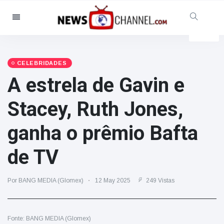
Categorias
Notícias
(4825)
Social & Diversão
(155)
CELEBRIDADES
A estrela de Gavin e
Cinema & TV
(81)
Desporto
(237)
Stacey, Ruth Jones,
Celebridades
(13938)
ganha o prêmio Bafta
Moda e Beleza
(122)
Automóveis & Motor
(5997)
de TV
Comida e bebida
(79)
Jogos
(160)
Por BANG MEDIA (Glomex)
12 May 2025
249 Vistas
Estilo de Vida
(121)
Saúde e Aptidão Física
(73)
Fonte: BANG MEDIA (Glomex)