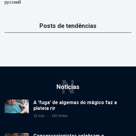
русский
Posts de tendências
N
Notícias
A 'fuga' de algemas do mágico faz a
plateia rir
16 July
192 Vistas
Conservacionistas celebram o