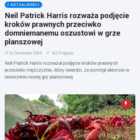
Mężczyzna z
brytyjskim
AKTUALNOŚCI
Florydy
zoo od 14 lat
aresztowany
Neil Patrick Harris rozważa podjęcie
16 July
162
po odpaleniu
Poglądy
kroków prawnych przeciwko
fajerwerków
z jadącego
domniemanemu oszustowi w grze
samochodu
planszowej
11 December 2020
412 Poglądy
Neil Patrick Harris rozważał podjęcie kroków prawnych
przeciwko mężczyźnie, który twierdzi, że pomógł aktorowi w
stworzeniu nowej gry planszowej