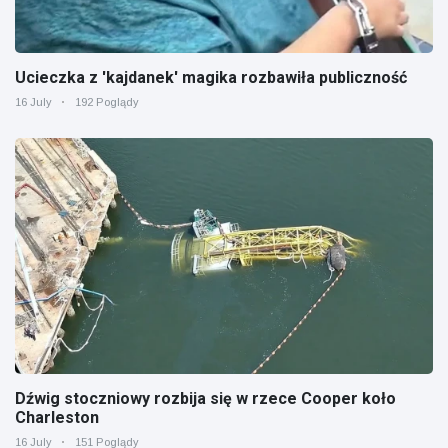
Ucieczka z 'kajdanek' magika rozbawiła publiczność
16 July
192 Poglądy
Dźwig stoczniowy rozbija się w rzece Cooper koło
Charleston
16 July
151 Poglądy