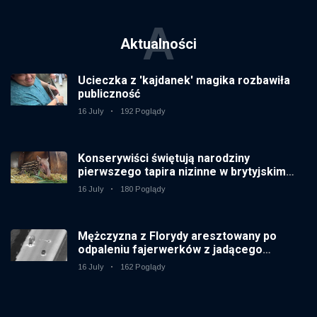
A
Aktualności
Ucieczka z 'kajdanek' magika rozbawiła
publiczność
16 July
192 Poglądy
Konserywiści świętują narodziny
pierwszego tapira nizinne w brytyjskim
zoo od 14 lat
16 July
180 Poglądy
Mężczyzna z Florydy aresztowany po
odpaleniu fajerwerków z jadącego
samochodu
16 July
162 Poglądy