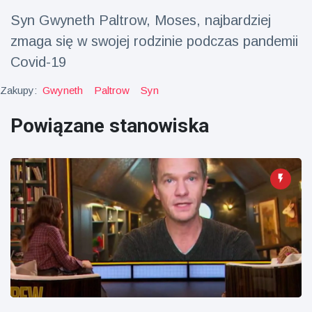
fizyczna
Syn Gwyneth Paltrow, Moses, najbardziej
(73)
zmaga się w swojej rodzinie podczas pandemii
Podróże i przygody
(77)
Covid-19
Zakupy:
Gwyneth
Paltrow
Syn
Najnowsze
Powiązane stanowiska
wiadomości
Ucieczka z
'kajdanek'
magika
16 July
192
rozbawiła
Poglądy
publiczność
Konserywiści
świętują
narodziny
16 July
180
pierwszego
Poglądy
tapira
nizinne w