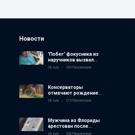
Новости
'Побег' фокусника из
наручников вызвал
смех у аудитории
16 July
183 Просмотров
Консерваторы
отмечают рождение
первого низкогорного
16 July
173 Просмотров
тапира в зоопарке
Великобритании за 14
лет
Мужчина из Флориды
арестован после
запуска фейерверков
16 July
156 Просмотров