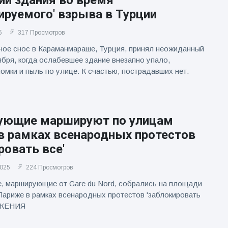
ии здания во время
ируемого' взрыва в Турции
5
317 Просмотров
ое снос в Караманмараше, Турция, принял неожиданный
ября, когда ослабевшее здание внезапно упало,
омки и пыль по улице. К счастью, пострадавших нет.
ующие маршируют по улицам
в рамках всенародных протестов
ровать все'
2025
224 Просмотров
, марширующие от Gare du Nord, собрались на площади
Париже в рамках всенародных протестов 'заблокировать
АЖЕНИЯ