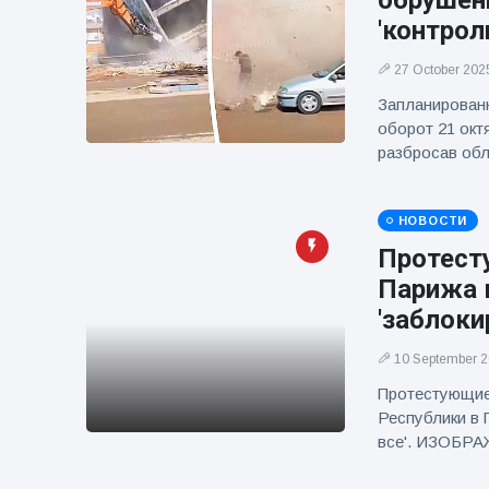
обрушен
фейерверков из
'контрол
движущейся
машины
27 October 202
Запланированн
оборот 21 окт
разбросав обл
НОВОСТИ
Протест
Парижа 
'заблоки
10 September 
Протестующие
Республики в 
все'. ИЗОБР