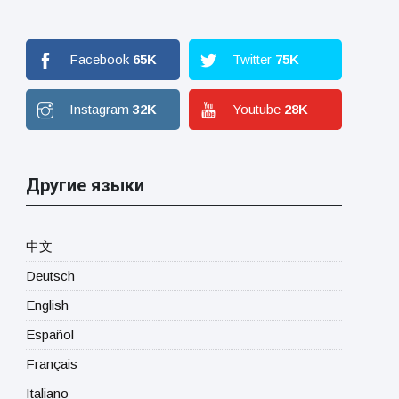
Facebook
65
K
Twitter
75
K
Instagram
32
K
Youtube
28
K
Другие языки
中文
Deutsch
English
Español
Français
Italiano