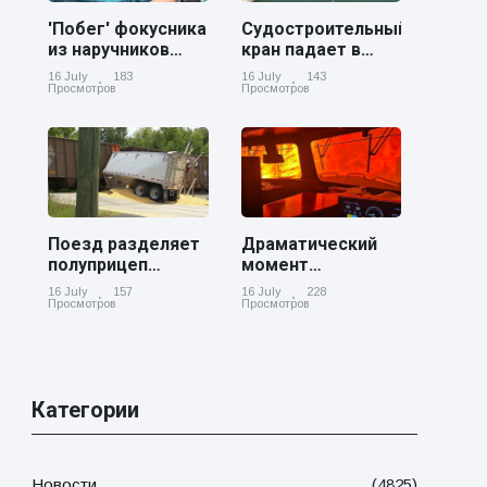
'Побег' фокусника
Судостроительный
из наручников
кран падает в
вызвал смех у
реку Купер возле
16 July
183
16 July
143
аудитории
Чарльстона
Просмотров
Просмотров
Поезд разделяет
Драматический
полуприцеп
момент
пополам на
канадский
16 July
157
16 July
228
железнодорожном
грузовой поезд
Просмотров
Просмотров
переезде в
окруженный
Джорджии
лесным пожаром
в Онтарио
Категории
Новости
(4825)