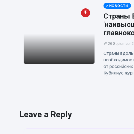
НОВОСТИ
Страны Е
'наивыс
главнок
26 September 
Страны вдоль
необходимост
от российских
Кубилиус жур
Leave a Reply