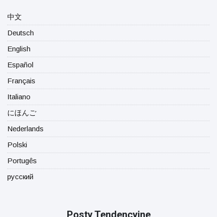
中文
Deutsch
English
Español
Français
Italiano
にほんご
Nederlands
Polski
Portugês
русский
Posty Tendencyjne