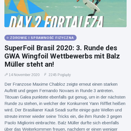
Mężczyzna z
brytyjskim
Florydy
zoo od 14 lat
aresztowany
16 July
162
po odpaleniu
Poglądy
fajerwerków
z jadącego
samochodu
ZDROWIE I SPRAWNOŚĆ FIZYCZNA
SuperFoil Brasil 2020: 3. Runde des
GWA Wingfoil Wettbewerbs mit Balz
Müller steht an!
14 November 2020
2245 Poglądy
Der Franzose Maxime Chabloz zeigte erneut einen starken
Auftritt und gegen Fernando Novaes in Runde 3 antreten.
Titouan Galea punktete ebenfalls gut genug, um in der nächsten
Runde zu stehen, in welcher der Konkurrent Yann Rifflet heißen
wird. Der Brasilianer Kauli Seadi surfte einige gute Wellen und
streute immer wieder seine Tricks ein, die ihm Runde 3 gegen
Paolo Migliorini einbrachte. Balz Müller durfte sich ebenfalls
über das Weiterkommen freuen, nachdem er einen weniger