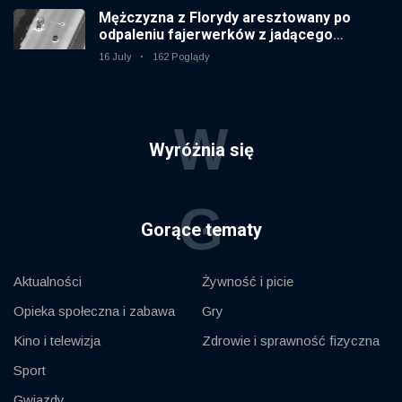
Mężczyzna z Florydy aresztowany po
odpaleniu fajerwerków z jadącego
samochodu
16 July
162 Poglądy
W
Wyróżnia się
G
Gorące tematy
Aktualności
Żywność i picie
Opieka społeczna i zabawa
Gry
Kino i telewizja
Zdrowie i sprawność fizyczna
Sport
Gwiazdy