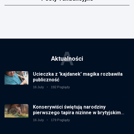
A
Aktualności
Ucieczka z 'kajdanek' magika rozbawiła
publiczność
16 July
192 Poglądy
Konserywiści świętują narodziny
pierwszego tapira nizinne w brytyjskim
zoo od 14 lat
16 July
179 Poglądy