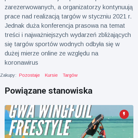
zarezerwowanych, a organizatorzy kontynuują
fizyczna
(73)
prace nad realizacją targów w styczniu 2021 r.
Podróże i przygody
(77)
Jednak duża konferencja prasowa na temat
treści i najważniejszych wydarzeń zbliżających
się targów sportów wodnych odbyła się w
Najnowsze
dużej mierze online ze względu na
wiadomości
koronawirus
Ucieczka z
Zakupy:
Pozostaje
Kursie
Targów
'kajdanek'
magika
16 July
192
rozbawiła
Powiązane stanowiska
Poglądy
publiczność
Konserywiści
świętują
narodziny
16 July
179
pierwszego
Poglądy
tapira
nizinne w