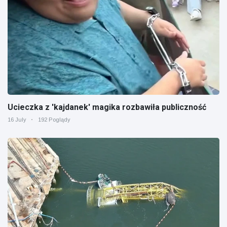
Ucieczka z 'kajdanek' magika rozbawiła publiczność
16 July
192 Poglądy