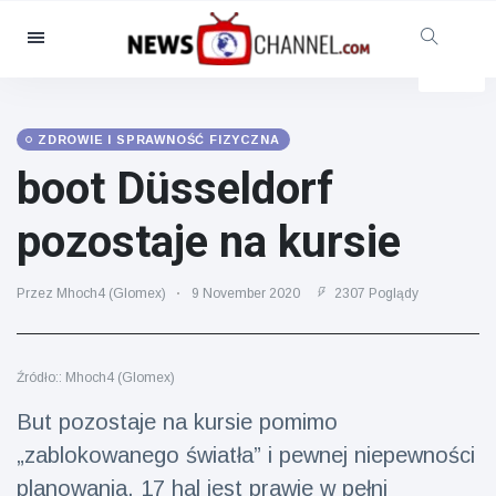
Kategorie
Aktualności
(4825)
Opieka społeczna i zabawa
ZDROWIE I SPRAWNOŚĆ FIZYCZNA
(155)
boot Düsseldorf
Kino i telewizja
(81)
pozostaje na kursie
Sport
(237)
Gwiazdy
(13938)
Przez Mhoch4 (Glomex)
9 November 2020
2307 Poglądy
Moda i piękno
(122)
Samochody i silnik
(5997)
Źródło:: Mhoch4 (Glomex)
Żywność i picie
(79)
But pozostaje na kursie pomimo
Gry
(160)
„zablokowanego światła” i pewnej niepewności
Styl życia
(121)
planowania. 17 hal jest prawie w pełni
Zdrowie i sprawność