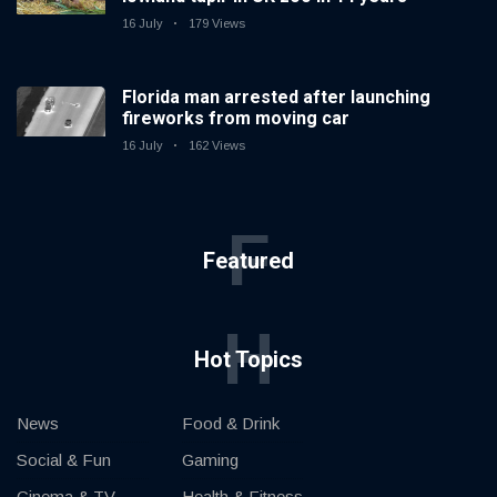
16 July
179 Views
Florida man arrested after launching
fireworks from moving car
16 July
162 Views
F
Featured
H
Hot Topics
News
Food & Drink
Social & Fun
Gaming
Cinema & TV
Health & Fitness