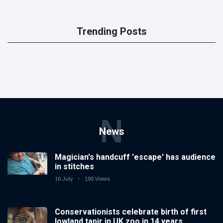
Trending Posts
N
News
Magician's handcuff 'escape' has audience
in stitches
16 July
190 Views
Conservationists celebrate birth of first
lowland tapir in UK zoo in 14 years