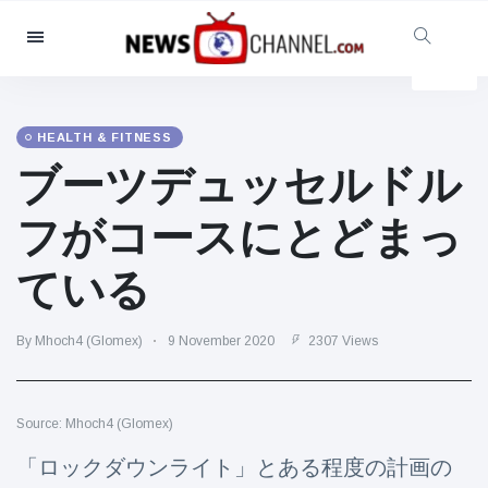
Categories
News
(4825)
Social & Fun
(155)
HEALTH & FITNESS
ブーツデュッセルドル
Cinema & TV
(81)
Sport
(237)
フがコースにとどまっ
Celebrities
(13938)
ている
Fashion & Beauty
(122)
Cars & Motor
(5997)
By Mhoch4 (Glomex)
9 November 2020
2307 Views
Food & Drink
(79)
Gaming
(160)
Source: Mhoch4 (Glomex)
Lifestyle & Docutainment
(121)
Health & Fitness
(73)
「ロックダウンライト」とある程度の計画の