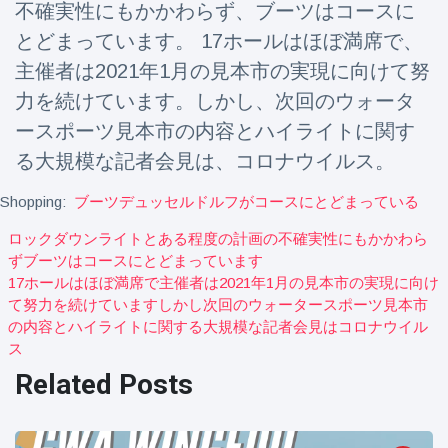
不確実性にもかかわらず、ブーツはコースに
Travel & Adventure
(77)
とどまっています。 17ホールはほぼ満席で、
主催者は2021年1月の見本市の実現に向けて努
Latest News
力を続けています。しかし、次回のウォータ
ースポーツ見本市の内容とハイライトに関す
Magician's
handcuff
る大規模な記者会見は、コロナウイルス。
'escape' has
16 July
190 Views
audience in
Shopping:
ブーツデュッセルドルフがコースにとどまっている
stitches
ロックダウンライトとある程度の計画の不確実性にもかかわら
Conservationists
ずブーツはコースにとどまっています
celebrate birth
17ホールはほぼ満席で主催者は2021年1月の見本市の実現に向け
of first lowland
16 July
179 Views
て努力を続けていますしかし次回のウォータースポーツ見本市
tapir in UK zoo in
14 years
の内容とハイライトに関する大規模な記者会見はコロナウイル
ス
Florida man
Related Posts
arrested after
launching
16 July
162 Views
fireworks from
moving car