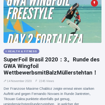
HEALTH & FITNESS
SuperFoil Brasil 2020：3。Runde des
GWA Wingfoil
WettbewerbsmitBalzMüllerstehtan！
14 November 2020
2245 Views
Der Franzose Maxime Chabloz zeigte erneut einen starken
Auftritt und gegen Fernando Novaes in Runde 3antreten。
Titouan Galea punktete ebenfalls gut genug、
umindernächstenRundezustehen、in welcher der