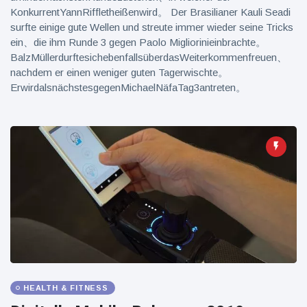
KonkurrentYannRiffletheißenwird。 Der Brasilianer Kauli Seadi
surfte einige gute Wellen und streute immer wieder seine Tricks
ein、die ihm Runde 3 gegen Paolo Migliorinieinbrachte。
BalzMüllerdurftesichebenfallsüberdasWeiterkommenfreuen、
nachdem er einen weniger guten Tagerwischte。
ErwirdalsnächstesgegenMichaelNäfaTag3antreten。
HEALTH & FITNESS