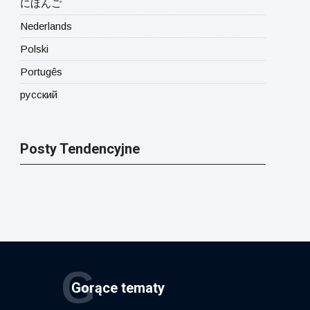
にほんご
Nederlands
Polski
Portugês
русский
Posty Tendencyjne
G
Gorące tematy