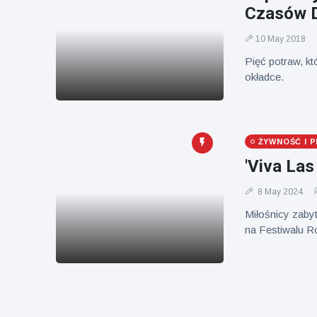
Mężczyzna z
brytyjskim
Czasów D
Florydy
zoo od 14 lat
aresztowany
16 July
173
10 May 2018
po odpaleniu
Poglądy
fajerwerków
Pięć potraw, kt
z jadącego
okładce.
samochodu
ŻYWNOŚĆ I P
'Viva Las
8 May 2024
Miłośnicy zaby
na Festiwalu Ro