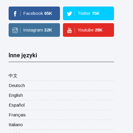
Facebook
65
K
Twitter
75
K
Instagram
32
K
Youtube
28
K
Inne języki
中文
Deutsch
English
Español
Français
Italiano