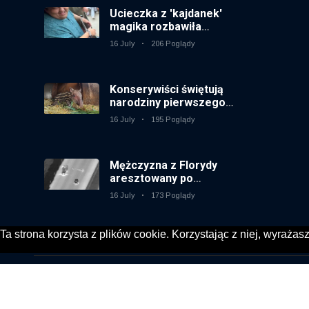
Ucieczka z 'kajdanek'
magika rozbawiła
publiczność
16 July
206 Poglądy
Konserywiści świętują
narodziny pierwszego
tapira nizinne w
16 July
195 Poglądy
brytyjskim zoo od 14 lat
Mężczyzna z Florydy
aresztowany po
odpaleniu fajerwerków
16 July
173 Poglądy
z jadącego samochodu
Ta strona korzysta z plików cookie. Korzystając z niej, wyraża
© 2020, KV-GmbH | All rights reserved