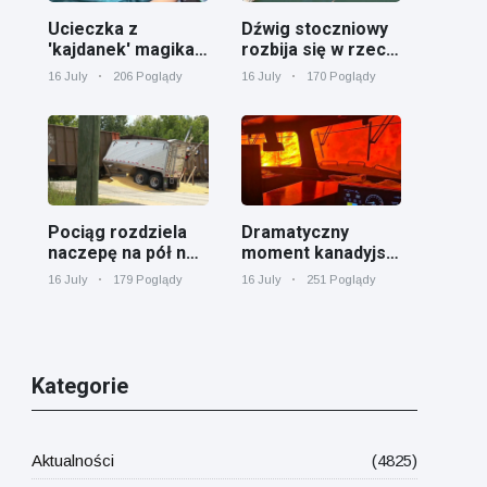
Ucieczka z
Dźwig stoczniowy
'kajdanek' magika
rozbija się w rzece
rozbawiła
Cooper koło
16 July
206 Poglądy
16 July
170 Poglądy
publiczność
Charleston
Pociąg rozdziela
Dramatyczny
naczepę na pół na
moment kanadyjski
przejeździe
pociąg towarowy
16 July
179 Poglądy
16 July
251 Poglądy
kolejowym w
otoczony przez
Georgii
pożar lasu w
Ontario
Kategorie
Aktualności
(4825)