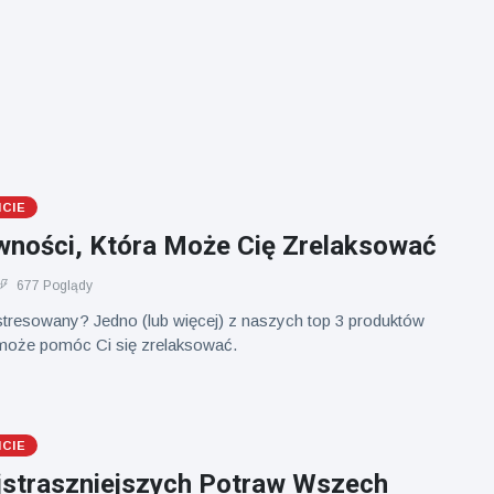
ICIE
wności, Która Może Cię Zrelaksować
677 Poglądy
stresowany? Jedno (lub więcej) z naszych top 3 produktów
oże pomóc Ci się zrelaksować.
ICIE
jstraszniejszych Potraw Wszech