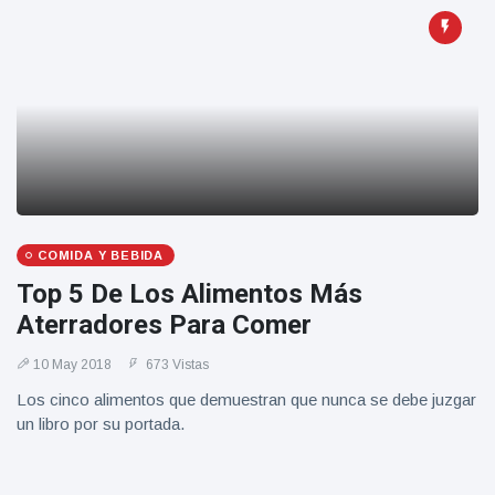
Geburtstag
Vistas
und tanzt
zu
Mariachi-
Band
COMIDA Y BEBIDA
Top 5 De Los Alimentos Más
Aterradores Para Comer
10 May 2018
673 Vistas
Los cinco alimentos que demuestran que nunca se debe juzgar
un libro por su portada.