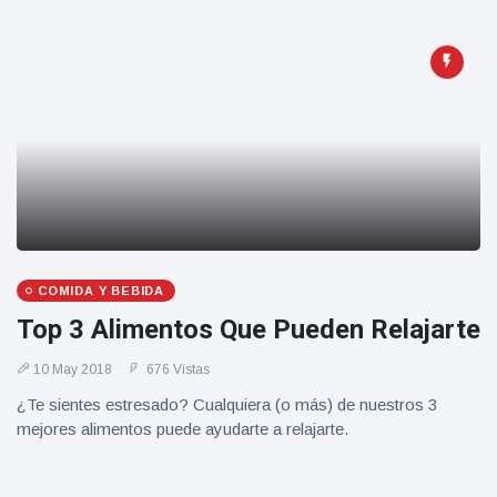
Salud y forma física
(73)
Viajes y Aventura
(77)
Últimas noticias
SKAI News
in English |
07/10/2025
7 October
9000 Vistas
COMIDA Y BEBIDA
Top 3 Alimentos Que Pueden Relajarte
Halloween -
31 de
octubre!
10 May 2018
676 Vistas
8 May
7432
Vistas
¿Te sientes estresado? Cualquiera (o más) de nuestros 3
mejores alimentos puede ayudarte a relajarte.
Großmutter
feiert ihren
99.
8 May
1133