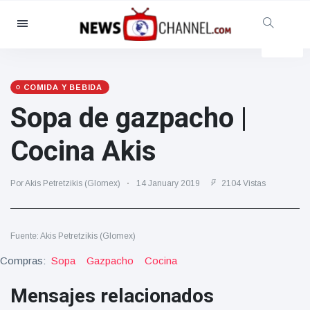
Categorías
Noticias
(4825)
Social y Diversión
(155)
COMIDA Y BEBIDA
Sopa de gazpacho |
Cine y TV
(81)
Deporte
(237)
Cocina Akis
Celebridades
(13938)
Moda y Belleza
(122)
Por Akis Petretzikis (Glomex)
14 January 2019
2104 Vistas
Coches y Motor
(5997)
Comida y bebida
(79)
Fuente: Akis Petretzikis (Glomex)
Juegos
(160)
Compras:
Sopa
Gazpacho
Cocina
Estilo de vida y Docu-
entretenimiento
Mensajes relacionados
(121)