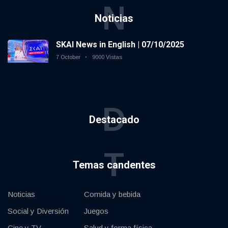
N
Noticias
SKAI News in English | 07/10/2025
7 October
9000 Vistas
D
Destacado
T
Temas candentes
Noticias
Comida y bebida
Social y Diversión
Juegos
Cine y TV
Salud y forma física