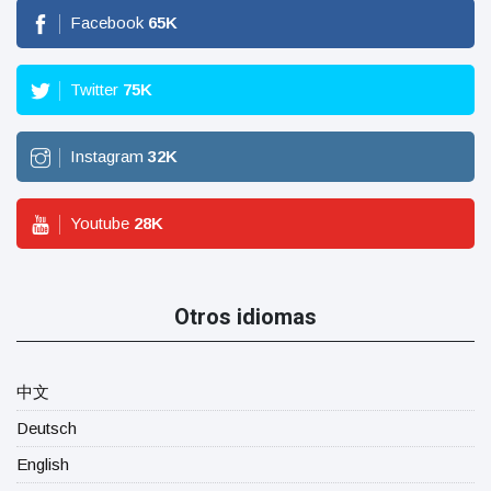
Facebook
65
K
Twitter
75
K
Instagram
32
K
Youtube
28
K
Otros idiomas
中文
Deutsch
English