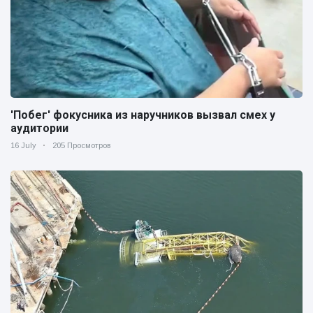
'Побег' фокусника из наручников вызвал смех у
аудитории
16 July
205 Просмотров