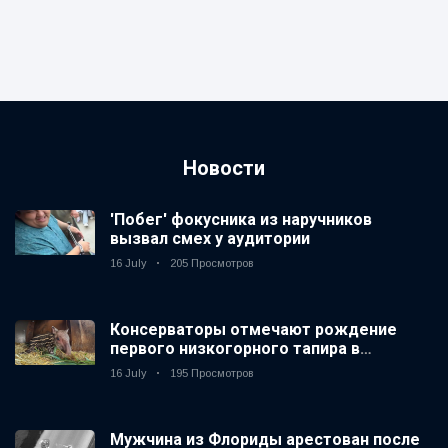
Новости
'Побег' фокусника из наручников
вызвал смех у аудитории
16 July
205 Просмотров
Консерваторы отмечают рождение
первого низкогорного тапира в
зоопарке Великобритании за 14 лет
16 July
195 Просмотров
Мужчина из Флориды арестован после