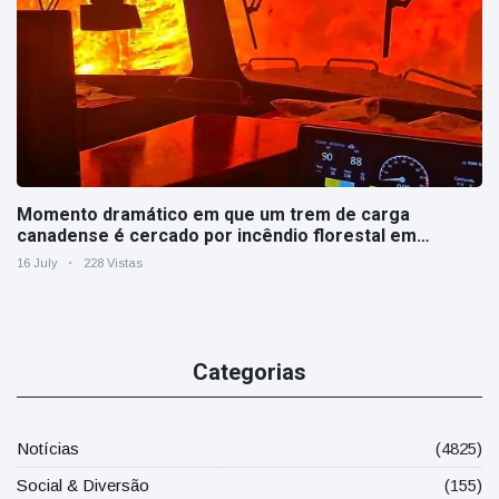
Momento dramático em que um trem de carga
canadense é cercado por incêndio florestal em
Ontário
16 July
228 Vistas
Categorias
Notícias
(4825)
Social & Diversão
(155)