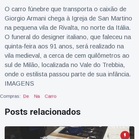
Viagens & Aventura
(77)
O carro fúnebre que transporta o caixão de
Giorgio Armani chega à Igreja de San Martino
Notícias mais recentes
na pequena vila de Rivalta, no norte da Itália.
O funeral do designer italiano, que faleceu na
A 'fuga' de
quinta-feira aos 91 anos, será realizado na
algemas do
vila medieval, a cerca de cem quilômetros ao
mágico faz a
16 July
183 Vistas
plateia rir
sul de Milão, localizada no Vale do Trebbia,
onde o estilista passou parte de sua infância.
Conservacionistas
IMAGENS
celebram o
nascimento do
16 July
173 Vistas
primeiro tapir de
Compras:
De
Na
Carro
baixas terras no
zoológico do
Posts relacionados
Homem da Flórida
Reino Unido em 14
preso após lançar
anos
fogos de artifício
16 July
156 Vistas
de um carro em
movimento