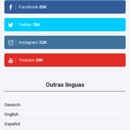
Facebook
65
K
Twitter
75
K
Instagram
32
K
Youtube
28
K
Outras línguas
Deutsch
English
Español