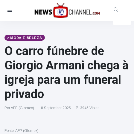
Categorias
Notícias
(4825)
Social & Diversão
(155)
MODA E BELEZA
O carro fúnebre de
Cinema & TV
(81)
Desporto
(237)
Giorgio Armani chega à
Celebridades
(13938)
igreja para um funeral
Moda e Beleza
(122)
Automóveis & Motor
(5997)
privado
Comida e bebida
(79)
Jogos
(160)
Por AFP (Glomex)
8 September 2025
3946 Vistas
Estilo de Vida
(121)
Saúde e Aptidão Física
(73)
Fonte: AFP (Glomex)