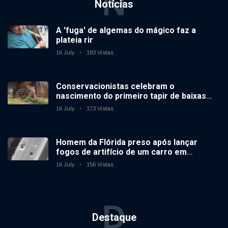
N
Notícias
A 'fuga' de algemas do mágico faz a
plateia rir
16 July
183 Vistas
Conservacionistas celebram o
nascimento do primeiro tapir de baixas
terras no zoológico do Reino Unido em 14
16 July
173 Vistas
anos
Homem da Flórida preso após lançar
fogos de artifício de um carro em
movimento
16 July
156 Vistas
D
Destaque