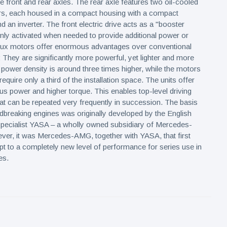
 front and rear axles. The rear axle features two oil-cooled
ors, each housed in a compact housing with a compact
 an inverter. The front electric drive acts as a "booster
nly activated when needed to provide additional power or
-flux motors offer enormous advantages over conventional
: They are significantly more powerful, yet lighter and more
power density is around three times higher, while the motors
equire only a third of the installation space. The units offer
us power and higher torque. This enables top-level driving
t can be repeated very frequently in succession. The basis
dbreaking engines was originally developed by the English
specialist YASA – a wholly owned subsidiary of Mercedes-
er, it was Mercedes-AMG, together with YASA, that first
pt to a completely new level of performance for series use in
es.