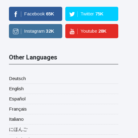
Facebook
65
K
Twitter
75
K
Instagram
32
K
Youtube
28
K
Other Languages
Deutsch
English
Español
Français
Italiano
にほんご