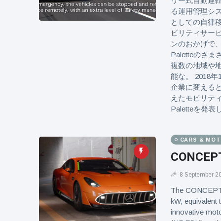
リー式自動運
る運用管理シス
としての自律移
ビリティサー
ンのおかげで、
Palette
複数の地域や
能な。 201
企業に変える
えたモビリティ
Paletteを発
CARS & MO
CONCEPT 
8 September 2
The CONCEPT A
kW, equivalent 
innovative moto