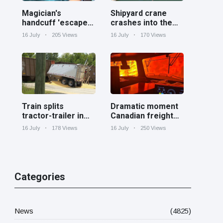
Magician's
Shipyard crane
handcuff 'escape'
crashes into the
has audience in
Cooper River near
16 July
205 Views
16 July
170 Views
stitches
Charleston
Train splits
Dramatic moment
tractor-trailer in
Canadian freight
half at railroad
train surrounded
16 July
178 Views
16 July
250 Views
crossing in
by wildfire in
Georgia
Ontario
Categories
News
(4825)