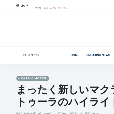
JA
28°C, 曇りがち.
東京都
Categories
Sat, August 8, 2026
Read the latest news
News
(4825)
Social & Fun
(155)
Cinema & TV
(81)
Sport
(237)
All Sections
HOME
BREAKING NEWS
Celebrities
(13938)
Fashion & Beauty
(122)
Cars & Motor
(5997)
CARS & MOTOR
Food & Drink
(79)
まったく新しいマク
Gaming
(160)
トゥーラのハイライ
Lifestyle & Docutainment
(121)
Health & Fitness
(73)
By AutoMotoTV (Glomex)
27 June 2021
255 Views