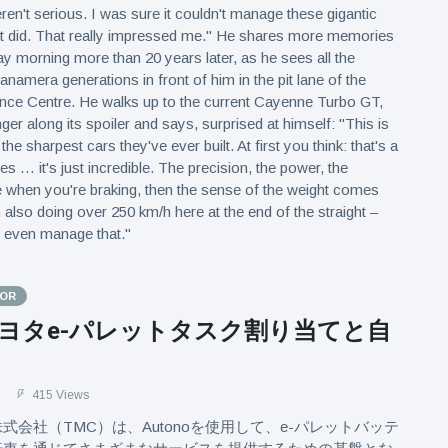
ren't serious. I was sure it couldn't manage these gigantic
it did. That really impressed me." He shares more memories
May morning more than 20 years later, as he sees all the
amera generations in front of him in the pit lane of the
ence Centre. He walks up to the current Cayenne Turbo GT,
nger along its spoiler and says, surprised at himself: "This is
he sharpest cars they've ever built. At first you think: that's a
ives … it's just incredible. The precision, the power, the
 when you're braking, then the sense of the weight comes
m also doing over 250 km/h here at the end of the straight –
t even manage that."
TOR
ヨタe-パレットタスク割り当てと自
1
415 Views
式会社（TMC）は、Autonoを使用して、e-パレットバッテ