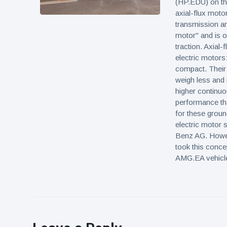
(HP.EDU) on the
axial-flux mot
transmission and
motor" and is o
traction. Axial
electric motors
compact. Their 
weigh less and r
higher continuo
performance tha
for these groun
electric motor 
Benz AG. Howev
took this conce
AMG.EA vehicl