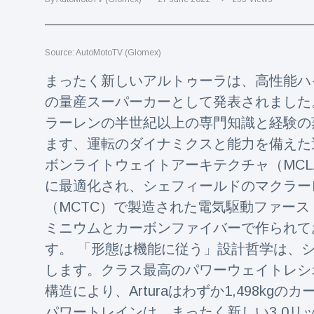
Travel & Adventure
(77)
Source: AutoMotoTV (Glomex)
Latest News
まったく新しいアルトゥーラは、高性能ハ
Magician's
の量産スーパーカーとして発表されました
handcuff
ラーレンの半世紀以上の専門知識と経験の
'escape' has
16 July
205 Views
audience in
ます、運転のダイナミクスと能力を備えた
stitches
ボンライトウェイトアーキテクチャ（MCL
Conservationists
に最適化され、シェフィールドのマクラー
celebrate birth
of first lowland
（MCTC）で製造された電気駆動ファー
16 July
195 Views
tapir in UK zoo in
ミニウムとカーボンファイバーで作られて
14 years
す。 「形態は機能に従う」設計哲学は、
Florida man
arrested after
します。クラス最高のパワーウェイトレシオ488 
launching
16 July
173 Views
構造により、Arturaはわずか1,498kg
fireworks from
moving car
パワートレインは、まったく新しい3.0リ