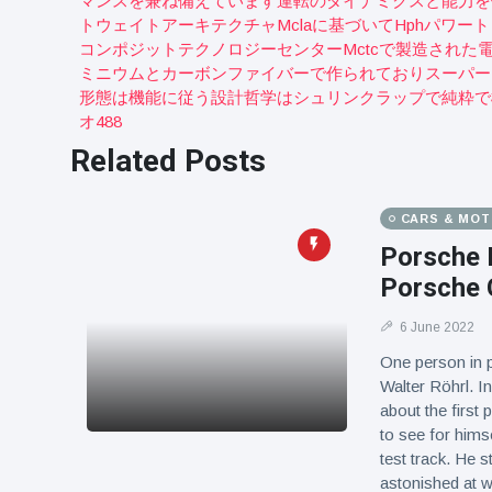
マンスを兼ね備えています運転のダイナミクスと能力を
トウェイトアーキテクチャmclaに基づいてhphパワ
コンポジットテクノロジーセンターmctcで製造され
ミニウムとカーボンファイバーで作られておりスーパー
形態は機能に従う設計哲学はシュリンクラップで純粋で
オ488
Related Posts
CARS & MO
Porsche 
Porsche 
6 June 2022
One person in p
Walter Röhrl. I
about the first
to see for himse
test track. He s
astonished at w