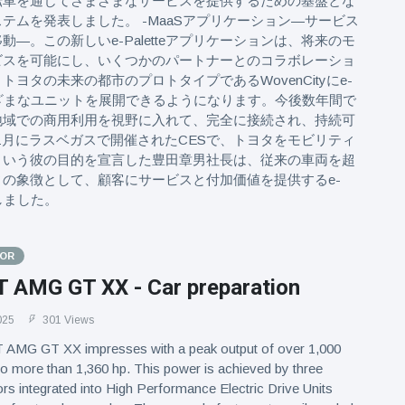
転車を通じてさまざまなサービスを提供するための基盤とな
テムを発表しました。 -MaaSアプリケーション—サービス
動—。この新しいe-Paletteアプリケーションは、将来のモ
ビスを可能にし、いくつかのパートナーとのコラボレーショ
トヨタの未来の都市のプロトタイプであるWovenCityにe-
のさまざまなユニットを展開できるようになります。今後数年間で
地域での商用利用を視野に入れて、完全に接続され、持続可
8年1月にラスベガスで開催されたCESで、トヨタをモビリティ
という彼の目的を宣言した豊田章男社長は、従来の車両を超
の象徴として、顧客にサービスと付加価値を提供するe-
表しました。
TOR
AMG GT XX - Car preparation
025
301 Views
MG GT XX impresses with a peak output of over 1,000
to more than 1,360 hp. This power is achieved by three
rs integrated into High Performance Electric Drive Units