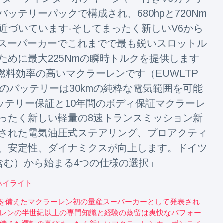
テリーパックで構成され、680hpと720Nm
力に近づいています-そしてまったく新しいV6から
レンスーパーカーでこれまでで最も鋭いスロットル
秒）のために最大225Nmの瞬時トルクを提供します
も燃料効率の高いマクラーレンです（EUWLTP
4kWhのバッテリーは30kmの純粋な電気範囲を可能
バッテリー保証と10年間のボディ保証マクラーレ
ったく新しい軽量の8速トランスミッション新
された電気油圧式ステアリング、プロアクティ
、安定性、ダイナミクスが向上します。ドイツ
を含む）から始まる4つの仕様の選択」
ハイライト
hを備えたマクラーレン初の量産スーパーカーとして発表され
レンの半世紀以上の専門知識と経験の蒸留は爽快なパフォー