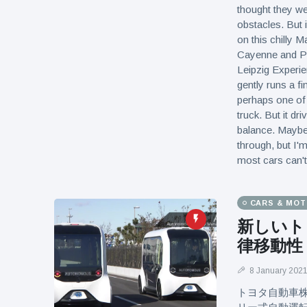
thought they we
obstacles. But 
on this chilly 
Cayenne and Pan
Leipzig Experi
gently runs a fi
perhaps one of t
truck. But it dr
balance. Maybe
through, but I'
most cars can'
CARS & MO
新しいト
律移動性
8 January 202
トヨタ自動車株