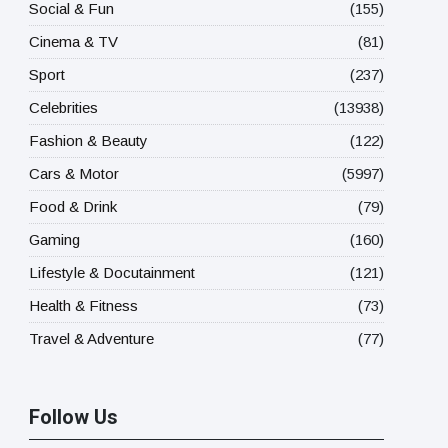
Social & Fun
(155)
Cinema & TV
(81)
Sport
(237)
Celebrities
(13938)
Fashion & Beauty
(122)
Cars & Motor
(5997)
Food & Drink
(79)
Gaming
(160)
Lifestyle & Docutainment
(121)
Health & Fitness
(73)
Travel & Adventure
(77)
Follow Us