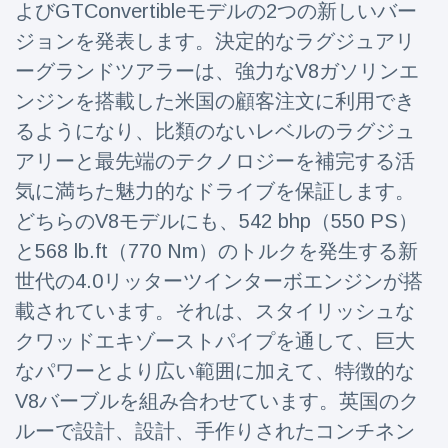
よびGTConvertibleモデルの2つの新しいバー
Travel & Adventure
(77)
ジョンを発表します。決定的なラグジュアリ
ーグランドツアラーは、強力なV8ガソリンエ
Latest News
ンジンを搭載した米国の顧客注文に利用でき
るようになり、比類のないレベルのラグジュ
Magician's
handcuff
アリーと最先端のテクノロジーを補完する活
'escape' has
16 July
205 Views
気に満ちた魅力的なドライブを保証します。
audience in
stitches
どちらのV8モデルにも、542 bhp（550 PS）
と568 lb.ft（770 Nm）のトルクを発生する新
Conservationists
celebrate birth
世代の4.0リッターツインターボエンジンが搭
of first lowland
16 July
195 Views
tapir in UK zoo in
載されています。それは、スタイリッシュな
14 years
クワッドエキゾーストパイプを通して、巨大
Florida man
なパワーとより広い範囲に加えて、特徴的な
arrested after
launching
V8バーブルを組み合わせています。英国のク
16 July
173 Views
fireworks from
ルーで設計、設計、手作りされたコンチネン
moving car