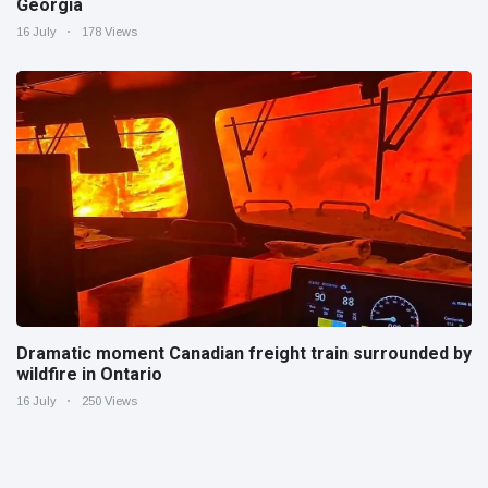
Georgia
16 July
178 Views
Dramatic moment Canadian freight train surrounded by
wildfire in Ontario
16 July
250 Views