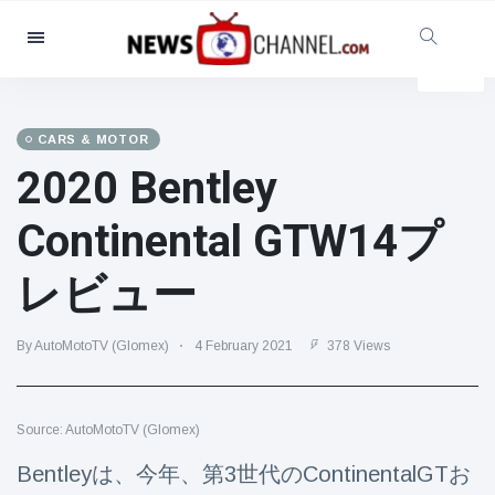
Categories
News
(4825)
Social & Fun
(155)
CARS & MOTOR
2020 Bentley
Cinema & TV
(81)
Sport
(237)
Continental GTW14プ
Celebrities
(13938)
レビュー
Fashion & Beauty
(122)
Cars & Motor
(5997)
By AutoMotoTV (Glomex)
4 February 2021
378 Views
Food & Drink
(79)
Gaming
(160)
Source: AutoMotoTV (Glomex)
Lifestyle & Docutainment
(121)
Health & Fitness
(73)
Bentleyは、今年、第3世代のContinentalGTお