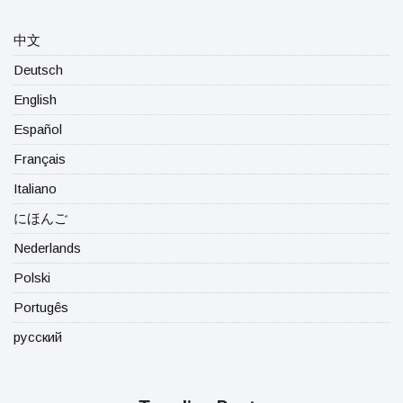
中文
Deutsch
English
Español
Français
Italiano
にほんご
Nederlands
Polski
Portugês
русский