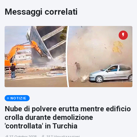
figlio dei
sogni’
Messaggi correlati
NOTIZIE
Nube di polvere erutta mentre edificio
crolla durante demolizione
'controllata' in Turchia