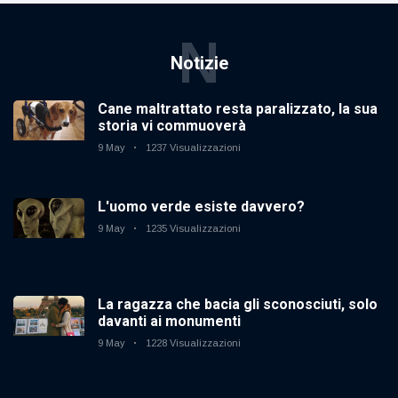
N
Notizie
Cane maltrattato resta paralizzato, la sua
storia vi commuoverà
9 May
1237 Visualizzazioni
L'uomo verde esiste davvero?
9 May
1235 Visualizzazioni
La ragazza che bacia gli sconosciuti, solo
davanti ai monumenti
9 May
1228 Visualizzazioni