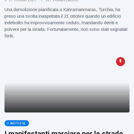
27 October 2025
317 Visualizzazioni
Una demolizione pianificata a Kahramanmaras, Turchia, ha
preso una svolta inaspettata il 21 ottobre quando un edificio
indebolito ha improvvisamente ceduto, mandando detriti e
polvere per la strada. Fortunatamente, non sono stati segnalati
feriti.
NOTIZIE
I manifestanti marciare per le strade