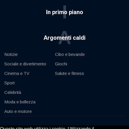
I
In primo piano
A
Argomenti caldi
Notizie
Cibo e bevande
Sociale e divertimento
Giochi
Cinema e TV
Salute e fitness
Sport
Celebrità
Moda e bellezza
Auto e motore
© 2020, KV-GmbH | All rights reserved
Questo sito web utilizza i cookie. Utilizzando il