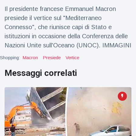
Viaggi e avventura
(77)
Il presidente francese Emmanuel Macron
presiede il vertice sul "Mediterraneo
Ultime notizie
Connesso", che riunisce capi di Stato e
istituzioni in occasione della Conferenza delle
Dylan
Nazioni Unite sull'Oceano (UNOC). IMMAGINI
Sprouse e
Barbara
15 July
48
Shopping:
Macron
Presiede
Vertice
Palvin
Visualizzazioni
rivelano di
Messaggi correlati
aspettare
Millie Bobby
una
Brown
bambina
incoraggia
15 July
69
sua figlia ad
Visualizzazioni
essere
creativa
Anne
Hathaway
definisce
14 July
29
Tom
Visualizzazioni
Holland 'il