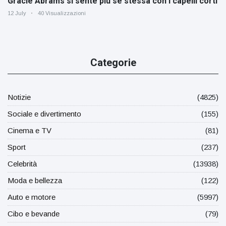
Gracie Abrams si sente più se stessa con i capelli corti
12 July
40 Visualizzazioni
Categorie
Notizie
(4825)
Sociale e divertimento
(155)
Cinema e TV
(81)
Sport
(237)
Celebrità
(13938)
Moda e bellezza
(122)
Auto e motore
(5997)
Cibo e bevande
(79)