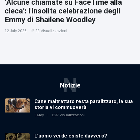
‘Alcune chiamate su FaceTime alla
cieca’: l'insolita celebrazione degli
Emmy di Shailene Woodley
12 July 2026
28 Visualizzazioni
N
Notizie
Cane maltrattato resta paralizzato, la sua
storia vi commuoverà
9 May
1237 Visualizzazioni
L'uomo verde esiste davvero?