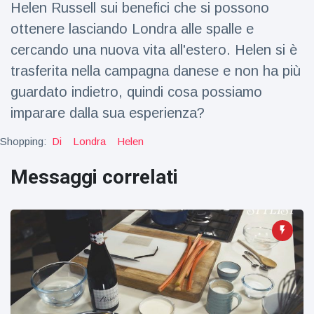
Helen Russell sui benefici che si possono
Viaggi e avventura
(77)
ottenere lasciando Londra alle spalle e
cercando una nuova vita all'estero. Helen si è
Ultime notizie
trasferita nella campagna danese e non ha più
guardato indietro, quindi cosa possiamo
Dylan
Sprouse e
imparare dalla sua esperienza?
Barbara
15 July
46
Palvin
Visualizzazioni
Shopping:
Di
Londra
Helen
rivelano di
aspettare
Messaggi correlati
Millie Bobby
una
Brown
bambina
incoraggia
15 July
69
sua figlia ad
Visualizzazioni
essere
creativa
Anne
Hathaway
definisce
14 July
28
Tom
Visualizzazioni
Holland 'il