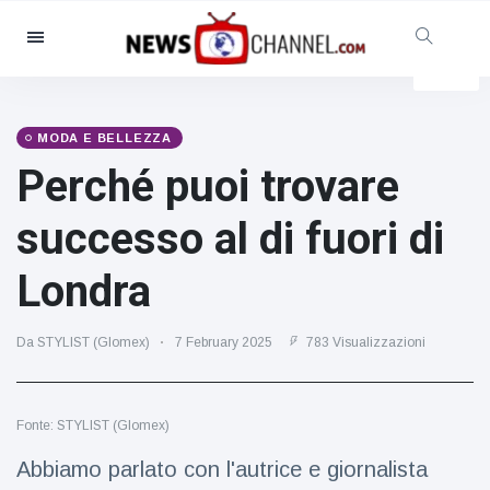
Categorie
Notizie
(4825)
Sociale e divertimento
(155)
MODA E BELLEZZA
Perché puoi trovare
Cinema e TV
(81)
Sport
(237)
successo al di fuori di
Celebrità
(13938)
Londra
Moda e bellezza
(122)
Auto e motore
(5997)
Da STYLIST (Glomex)
7 February 2025
783 Visualizzazioni
Cibo e bevande
(79)
Giochi
(160)
Fonte: STYLIST (Glomex)
Stile di vita
(121)
Salute e fitness
(73)
Abbiamo parlato con l'autrice e giornalista