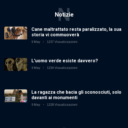
N
Notizie
Cane maltrattato resta paralizzato, la sua
storia vi commuoverà
9 May
1237 Visualizzazioni
L'uomo verde esiste davvero?
9 May
1234 Visualizzazioni
La ragazza che bacia gli sconosciuti, solo
davanti ai monumenti
9 May
1228 Visualizzazioni