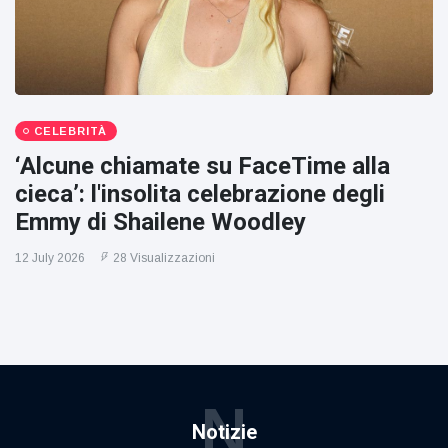
CELEBRITÀ
‘Alcune chiamate su FaceTime alla
cieca’: l'insolita celebrazione degli
Emmy di Shailene Woodley
12 July 2026
28 Visualizzazioni
N
Notizie