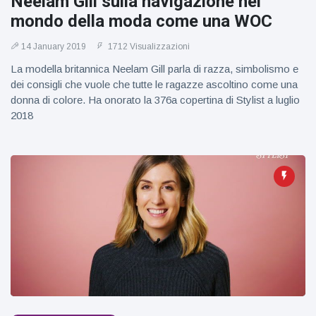
Neelam Gill sulla navigazione nel
figlio dei
mondo della moda come una WOC
sogni’
14 January 2019
1712 Visualizzazioni
La modella britannica Neelam Gill parla di razza, simbolismo e
dei consigli che vuole che tutte le ragazze ascoltino come una
donna di colore. Ha onorato la 376a copertina di Stylist a luglio
2018