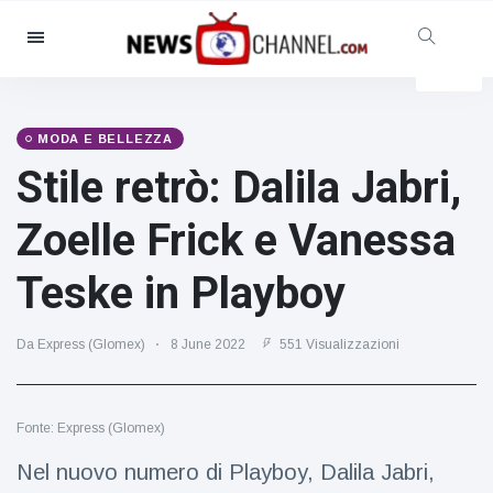
Categorie
Notizie
(4825)
Sociale e divertimento
(155)
MODA E BELLEZZA
Stile retrò: Dalila Jabri,
Cinema e TV
(81)
Sport
(237)
Zoelle Frick e Vanessa
Celebrità
(13938)
Teske in Playboy
Moda e bellezza
(122)
Auto e motore
(5997)
Da Express (Glomex)
8 June 2022
551 Visualizzazioni
Cibo e bevande
(79)
Giochi
(160)
Fonte: Express (Glomex)
Stile di vita
(121)
Salute e fitness
(73)
Nel nuovo numero di Playboy, Dalila Jabri,