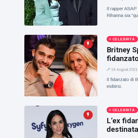
figlio dei
sogni’
Il rapper ASAP 
Rihanna sia “que
CELEBRITÀ
Britney S
fidanzat
19 August 2021
Il fidanzato di
esibirsi.
CELEBRITÀ
L’ex fida
destinata