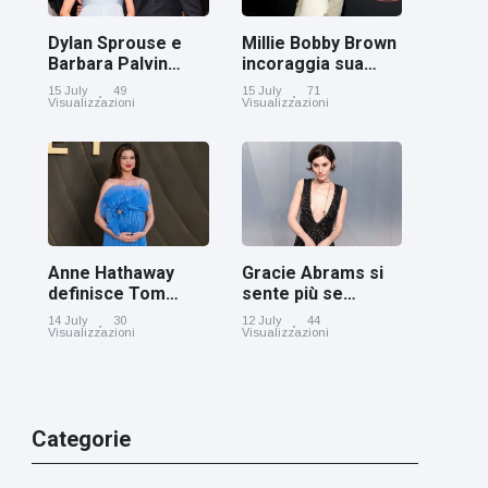
Dylan Sprouse e
Millie Bobby Brown
Barbara Palvin
incoraggia sua
rivelano di
figlia ad essere
15 July
49
15 July
71
aspettare una
creativa
Visualizzazioni
Visualizzazioni
bambina
Anne Hathaway
Gracie Abrams si
definisce Tom
sente più se
Holland 'il figlio dei
stessa con i capelli
14 July
30
12 July
44
sogni’
corti
Visualizzazioni
Visualizzazioni
Categorie