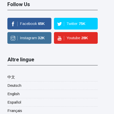
Follow Us
Facebook
65
K
Twitter
75
K
Instagram
32
K
Youtube
28
K
Altre lingue
中文
Deutsch
English
Español
Français