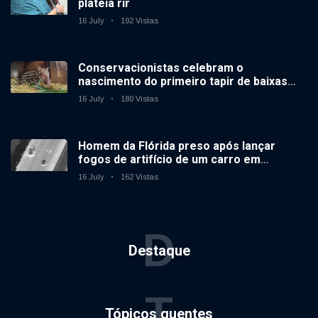
plateia rir
16 July
192 Vistas
Conservacionistas celebram o
nascimento do primeiro tapir de baixas
terras no zoológico do Reino Unido em 14
16 July
180 Vistas
anos
Homem da Flórida preso após lançar
fogos de artifício de um carro em
movimento
16 July
162 Vistas
D
Destaque
T
Tópicos quentes