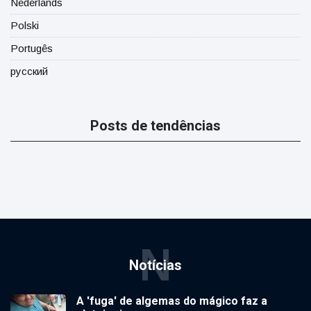
Nederlands
Polski
Portugês
русский
Posts de tendências
N
Notícias
A 'fuga' de algemas do mágico faz a