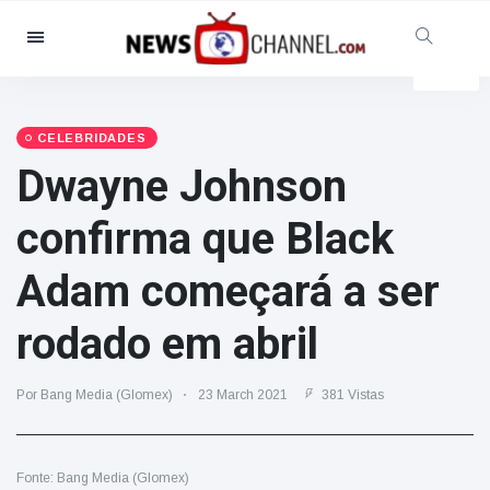
Categorias
Notícias
(4825)
Social & Diversão
(155)
CELEBRIDADES
Dwayne Johnson
Cinema & TV
(81)
Desporto
(237)
confirma que Black
Celebridades
(13938)
Adam começará a ser
Moda e Beleza
(122)
Automóveis & Motor
(5997)
rodado em abril
Comida e bebida
(79)
Jogos
(160)
Por Bang Media (Glomex)
23 March 2021
381 Vistas
Estilo de Vida
(121)
Saúde e Aptidão Física
(73)
Fonte: Bang Media (Glomex)