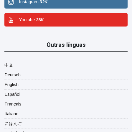
Instagram
32
K
Youtube
28
K
Outras línguas
中文
Deutsch
English
Español
Français
Italiano
にほんご