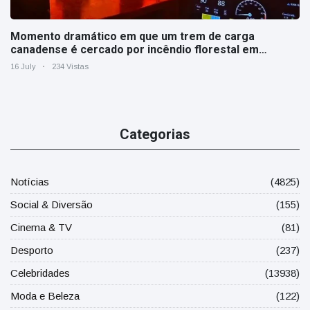
Momento dramático em que um trem de carga
canadense é cercado por incêndio florestal em
Ontário
16 July
234 Vistas
Categorias
Notícias
(4825)
Social & Diversão
(155)
Cinema & TV
(81)
Desporto
(237)
Celebridades
(13938)
Moda e Beleza
(122)