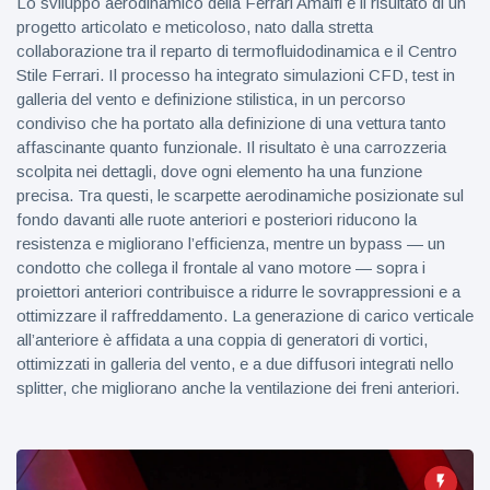
Lo sviluppo aerodinamico della Ferrari Amalfi è il risultato di un
progetto articolato e meticoloso, nato dalla stretta
collaborazione tra il reparto di termofluidodinamica e il Centro
Stile Ferrari. Il processo ha integrato simulazioni CFD, test in
galleria del vento e definizione stilistica, in un percorso
condiviso che ha portato alla definizione di una vettura tanto
affascinante quanto funzionale. Il risultato è una carrozzeria
scolpita nei dettagli, dove ogni elemento ha una funzione
precisa. Tra questi, le scarpette aerodinamiche posizionate sul
fondo davanti alle ruote anteriori e posteriori riducono la
resistenza e migliorano l’efficienza, mentre un bypass — un
condotto che collega il frontale al vano motore — sopra i
proiettori anteriori contribuisce a ridurre le sovrappressioni e a
ottimizzare il raffreddamento. La generazione di carico verticale
all’anteriore è affidata a una coppia di generatori di vortici,
ottimizzati in galleria del vento, e a due diffusori integrati nello
splitter, che migliorano anche la ventilazione dei freni anteriori.