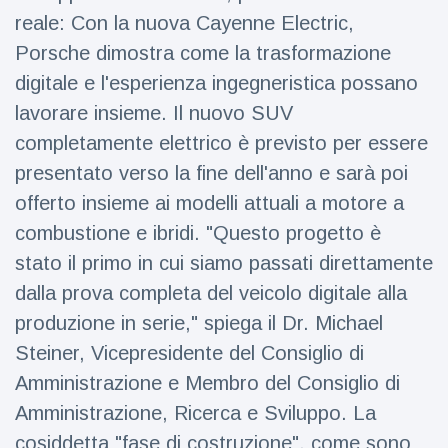
Viaggi e avventura
(77)
reale: Con la nuova Cayenne Electric,
Porsche dimostra come la trasformazione
digitale e l'esperienza ingegneristica possano
Ultime notizie
lavorare insieme. Il nuovo SUV
Dylan
completamente elettrico è previsto per essere
Sprouse e
presentato verso la fine dell'anno e sarà poi
Barbara
15 July
50
Palvin
Visualizzazioni
offerto insieme ai modelli attuali a motore a
rivelano di
combustione e ibridi. "Questo progetto è
aspettare
Millie Bobby
una
stato il primo in cui siamo passati direttamente
Brown
bambina
incoraggia
dalla prova completa del veicolo digitale alla
15 July
72
sua figlia ad
Visualizzazioni
produzione in serie," spiega il Dr. Michael
essere
creativa
Steiner, Vicepresidente del Consiglio di
Anne
Hathaway
Amministrazione e Membro del Consiglio di
definisce
14 July
31
Amministrazione, Ricerca e Sviluppo. La
Tom
Visualizzazioni
Holland 'il
cosiddetta "fase di costruzione", come sono