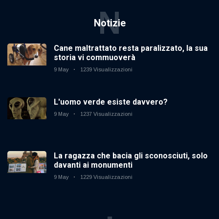
N
Notizie
Cane maltrattato resta paralizzato, la sua
storia vi commuoverà
9 May
1239 Visualizzazioni
L'uomo verde esiste davvero?
9 May
1237 Visualizzazioni
La ragazza che bacia gli sconosciuti, solo
davanti ai monumenti
9 May
1229 Visualizzazioni