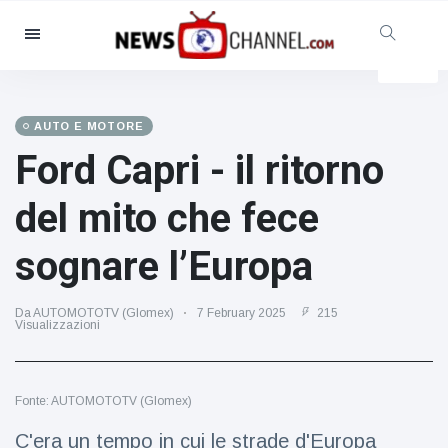
Categorie
Notizie
(4825)
Sociale e divertimento
(155)
AUTO E MOTORE
Ford Capri - il ritorno
Cinema e TV
(81)
Sport
(237)
del mito che fece
Celebrità
(13938)
sognare l’Europa
Moda e bellezza
(122)
Auto e motore
(5997)
Da AUTOMOTOTV (Glomex)
7 February 2025
215
Cibo e bevande
(79)
Visualizzazioni
Giochi
(160)
Stile di vita
(121)
Fonte: AUTOMOTOTV (Glomex)
Salute e fitness
(73)
C'era un tempo in cui le strade d'Europa