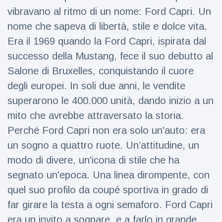
Viaggi e avventura
(77)
vibravano al ritmo di un nome: Ford Capri. Un
nome che sapeva di libertà, stile e dolce vita.
Era il 1969 quando la Ford Capri, ispirata dal
Ultime notizie
successo della Mustang, fece il suo debutto al
Dylan
Salone di Bruxelles, conquistando il cuore
Sprouse e
degli europei. In soli due anni, le vendite
Barbara
15 July
50
Palvin
Visualizzazioni
superarono le 400.000 unità, dando inizio a un
rivelano di
mito che avrebbe attraversato la storia.
aspettare
Millie Bobby
una
Perché Ford Capri non era solo un'auto: era
Brown
bambina
incoraggia
un sogno a quattro ruote. Un’attitudine, un
15 July
72
sua figlia ad
Visualizzazioni
modo di divere, un'icona di stile che ha
essere
creativa
segnato un'epoca. Una linea dirompente, con
Anne
Hathaway
quel suo profilo da coupé sportiva in grado di
definisce
14 July
31
far girare la testa a ogni semaforo. Ford Capri
Tom
Visualizzazioni
Holland 'il
era un invito a sognare, e a farlo in grande.