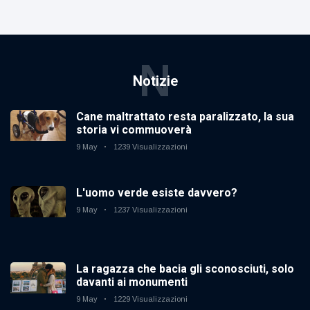
N
Notizie
Cane maltrattato resta paralizzato, la sua
storia vi commuoverà
9 May
1239 Visualizzazioni
L'uomo verde esiste davvero?
9 May
1237 Visualizzazioni
La ragazza che bacia gli sconosciuti, solo
davanti ai monumenti
9 May
1229 Visualizzazioni