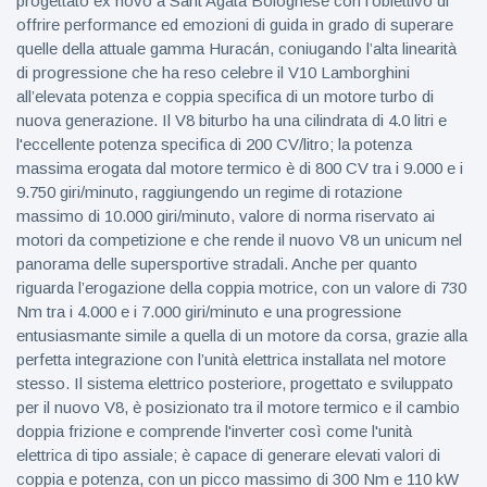
progettato ex novo a Sant’Agata Bolognese con l’obiettivo di
offrire performance ed emozioni di guida in grado di superare
quelle della attuale gamma Huracán, coniugando l’alta linearità
di progressione che ha reso celebre il V10 Lamborghini
all’elevata potenza e coppia specifica di un motore turbo di
nuova generazione. Il V8 biturbo ha una cilindrata di 4.0 litri e
l'eccellente potenza specifica di 200 CV/litro; la potenza
massima erogata dal motore termico è di 800 CV tra i 9.000 e i
9.750 giri/minuto, raggiungendo un regime di rotazione
massimo di 10.000 giri/minuto, valore di norma riservato ai
motori da competizione e che rende il nuovo V8 un unicum nel
panorama delle supersportive stradali. Anche per quanto
riguarda l’erogazione della coppia motrice, con un valore di 730
Nm tra i 4.000 e i 7.000 giri/minuto e una progressione
entusiasmante simile a quella di un motore da corsa, grazie alla
perfetta integrazione con l’unità elettrica installata nel motore
stesso. Il sistema elettrico posteriore, progettato e sviluppato
per il nuovo V8, è posizionato tra il motore termico e il cambio
doppia frizione e comprende l'inverter così come l'unità
elettrica di tipo assiale; è capace di generare elevati valori di
coppia e potenza, con un picco massimo di 300 Nm e 110 kW