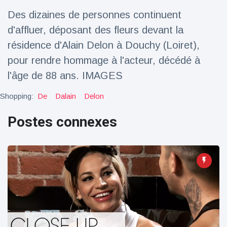
Des dizaines de personnes continuent
Voyage et aventure
(77)
d'affluer, déposant des fleurs devant la
résidence d'Alain Delon à Douchy (Loiret),
Dernières nouvelles
pour rendre hommage à l'acteur, décédé à
l'âge de 88 ans. IMAGES
2023 Citroën
ë-C3 Reveal
Shopping:
De
Dalain
Delon
18 March
37
Points de vue
Postes connexes
Ferrari SP-8 -
Le Roadster
dérivé de la
18 March
23
F8 Spider est
Points de vue
le dernier
One-Off de
Lotus dévoile
Maranello
Emeya, sa
première
18 March
23
Hyper-GT
Points de vue