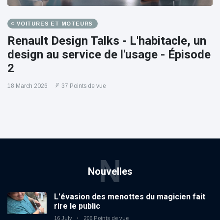
VOITURES ET MOTEURS
Renault Design Talks - L'habitacle, un
design au service de l'usage - Épisode
2
18 March 2026
37 Points de vue
N
Nouvelles
L'évasion des menottes du magicien fait
rire le public
16 July
206 Points de vue