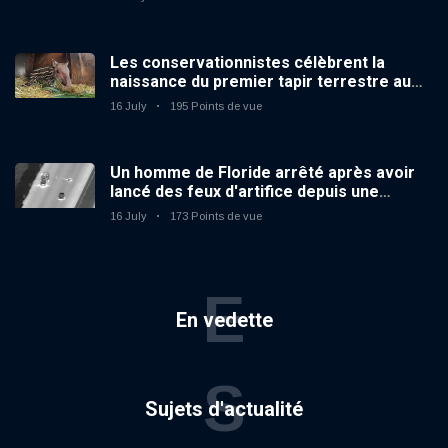
Les conservationnistes célèbrent la
naissance du premier tapir terrestre au
zoo du Royaume-Uni depuis 14 ans
16 July
195 Points de vue
Un homme de Floride arrêté après avoir
lancé des feux d'artifice depuis une
voiture en mouvement
16 July
173 Points de vue
E
En vedette
S
Sujets d'actualité