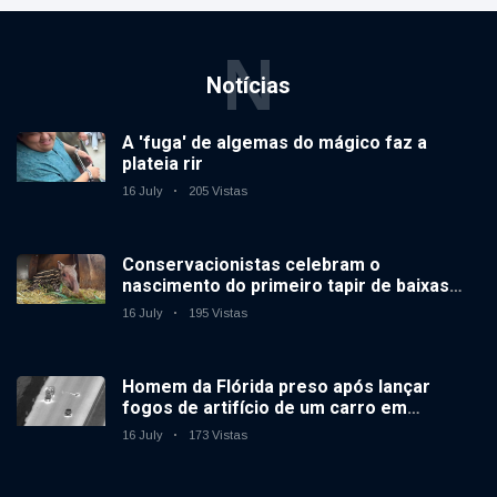
N
Notícias
A 'fuga' de algemas do mágico faz a
plateia rir
16 July
205 Vistas
Conservacionistas celebram o
nascimento do primeiro tapir de baixas
terras no zoológico do Reino Unido em 14
16 July
195 Vistas
anos
Homem da Flórida preso após lançar
fogos de artifício de um carro em
movimento
16 July
173 Vistas