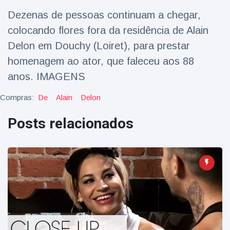
Viagens & Aventura
(77)
Dezenas de pessoas continuam a chegar,
colocando flores fora da residência de Alain
Notícias mais recentes
Delon em Douchy (Loiret), para prestar
homenagem ao ator, que faleceu aos 88
A 'fuga' de
anos. IMAGENS
algemas do
mágico faz a
16 July
205 Vistas
Compras:
De
Alain
Delon
plateia rir
Posts relacionados
Conservacionistas
celebram o
nascimento do
16 July
195 Vistas
primeiro tapir de
baixas terras no
zoológico do
Homem da Flórida
Reino Unido em 14
preso após lançar
anos
fogos de artifício
16 July
173 Vistas
de um carro em
movimento