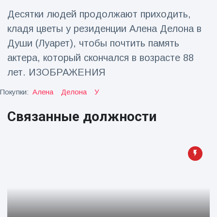
Десятки людей продолжают приходить,
Путешествия и приключения
(77)
кладя цветы у резиденции Алена Делона в
Души (Луарет), чтобы почтить память
Последние новости
актера, который скончался в возрасте 88
лет. ИЗОБРАЖЕНИЯ
'Побег'
фокусника из
Покупки:
Алена
Делона
У
наручников
16 July
187
вызвал смех у
Просмотров
Связанные должности
аудитории
Консерваторы
отмечают
рождение
16 July
179
первого
Просмотров
низкогорного
тапира в
Мужчина из
зоопарке
Флориды
Великобритании
арестован
за 14 лет
16 July
161
после запуска
Просмотров