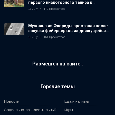
первого низкогорного тапира в
зоопарке Великобритании за 14 лет
16 July
179 Просмотров
Мужчина из Флориды арестован после
запуска фейерверков из движущейся
машины
16 July
161 Просмотров
Размещен на сайте .
Горячие темы
Новости
Еда и напитки
Социально-развлекательный
Игры