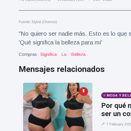
Salud y forma física
(73)
Viajes y Aventura
(77)
Fuente: Stylist (Glomex)
"No quiero ser nadie más. Esto es lo que s
Últimas noticias
'Qué significa la belleza para mí'
SKAI News
Compras:
Significa
La
Belleza
in English |
07/10/2025
Mensajes relacionados
7 October
9000 Vistas
Halloween -
31 de
MODA Y BEL
octubre!
8 May
7432
Vistas
Por qué n
ser un co
Großmutter
feiert ihren
7 February 202
99.
8 May
1133