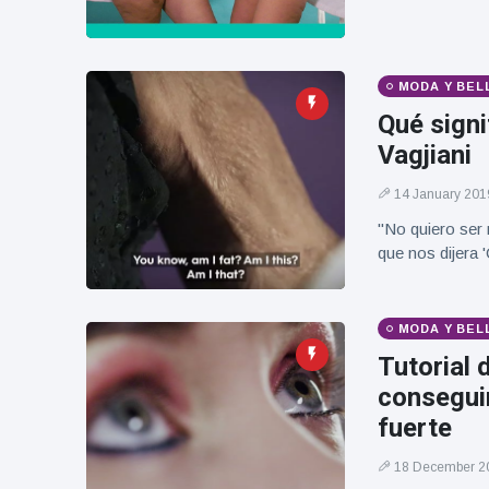
Geburtstag
Vistas
und tanzt
zu
Mariachi-
MODA Y BEL
Band
Qué signi
Vagjiani
14 January 201
"No quiero ser 
que nos dijera '
MODA Y BEL
Tutorial 
consegui
fuerte
18 December 2