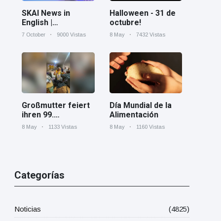
Halloween - 31 de
SKAI News in
octubre!
English |
07/10/2025
8 May
7432 Vistas
7 October
9000 Vistas
Día Mundial de la
Großmutter feiert
Alimentación
ihren 99.
Geburtstag und
8 May
1160 Vistas
8 May
1133 Vistas
tanzt zu Mariachi-
Band
Categorías
Noticias
(4825)