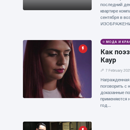
фейерверков из
последний ден
движущейся
квартире комп
машины
сентября в во
ИЗОБРАЖЕН
МОДА И КРА
Как поэ
Каур
7 February 202
Награжденная 
поговорить с 
доказанные по
применяются н
год...