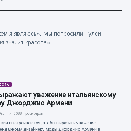
 кем я являюсь». Мы попросили Тулси
я значит красота»
СОТА
ыражают уважение итальянскому
ру Джорджио Армани
025
3688 Просмотров
вия выстраиваются, чтобы выразить уважение
гендарному дизайнеру моды Джорджио Армани в