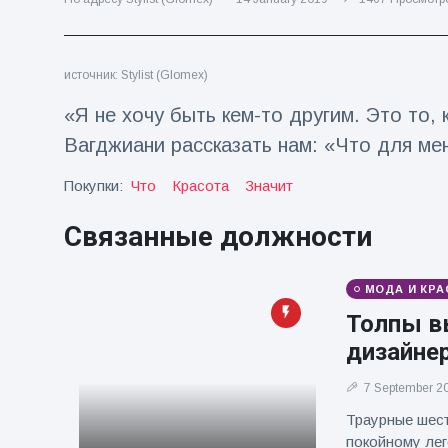
Путешествия и приключения
(77)
источник: Stylist (Glomex)
Последние новости
«Я не хочу быть кем-то другим. Это то,
Вагджиани рассказать нам: «Что для мен
'Побег'
фокусника из
Покупки:
Что
Красота
Значит
наручников
16 July
205
вызвал смех у
Просмотров
Связанные должности
аудитории
Консерваторы
отмечают
МОДА И КРА
рождение
16 July
195
Толпы в
первого
Просмотров
низкогорного
дизайне
тапира в
Мужчина из
зоопарке
7 September 2
Флориды
Великобритании
арестован
Траурные шест
за 14 лет
16 July
173
после запуска
Просмотров
покойному ле