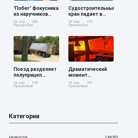
'Побег' фокусника
Судостроительный
из наручников
кран падает в
вызвал смех у
реку Купер возле
16 July
205
16 July
170
аудитории
Чарльстона
Просмотров
Просмотров
Поезд разделяет
Драматический
полуприцеп
момент
пополам на
канадский
16 July
178
16 July
247
железнодорожном
грузовой поезд
Просмотров
Просмотров
переезде в
окруженный
Джорджии
лесным пожаром
в Онтарио
Категории
Новости
(4825)