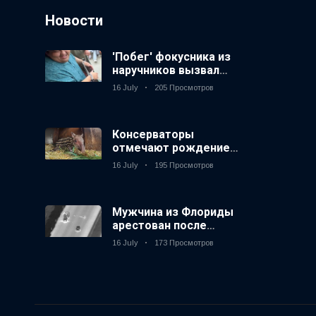
Новости
'Побег' фокусника из
наручников вызвал
смех у аудитории
16 July
205 Просмотров
Консерваторы
отмечают рождение
первого низкогорного
16 July
195 Просмотров
тапира в зоопарке
Великобритании за 14
лет
Мужчина из Флориды
арестован после
запуска фейерверков
16 July
173 Просмотров
из движущейся
машины