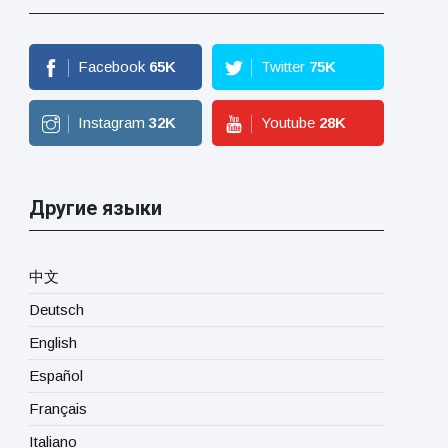
Facebook
65
K
Twitter
75
K
Instagram
32
K
Youtube
28
K
Другие языки
中文
Deutsch
English
Español
Français
Italiano