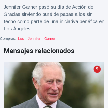
Salud y forma física
(73)
Jennifer Garner pasó su día de Acción de
Viajes y Aventura
(77)
Gracias sirviendo puré de papas a los sin
techo como parte de una iniciativa benéfica en
Los Ángeles.
Últimas noticias
Compras:
Los
Jennifer
Garner
SKAI News
in English |
Mensajes relacionados
07/10/2025
7 October
9000 Vistas
Halloween -
31 de
octubre!
8 May
7432
Vistas
Großmutter
feiert ihren
99.
8 May
1133