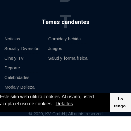
T
Temas candentes
Noticias
Comida y bebida
Social y Diversión
Juegos
Cine y TV
Salud y forma física
Deporte
Celebridades
Moda y Belleza
Este sitio web utiliza cookies. Al usarlo, usted
Coches y Motor
Lo
acepta el uso de cookies.
Detalles
tengo.
© 2020, KV-GmbH | All rights reserved
Impressum
Contacte con