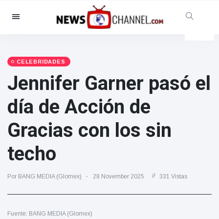
Categorías
Noticias
(4825)
Social y Diversión
(155)
CELEBRIDADES
Jennifer Garner pasó el
Cine y TV
(81)
Deporte
(237)
día de Acción de
Celebridades
(13938)
Gracias con los sin
Moda y Belleza
(122)
Coches y Motor
(5997)
techo
Comida y bebida
(79)
Juegos
(160)
Por BANG MEDIA (Glomex)
28 November 2025
331 Vistas
Estilo de vida y Docu-
entretenimiento
(121)
Fuente: BANG MEDIA (Glomex)