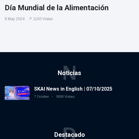
Día Mundial de la Alimentación
8 May 2024
1160 Vistas
N
Noticias
SKAI News in English | 07/10/2025
7 October
9000 Vistas
D
Destacado