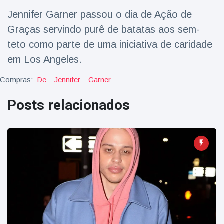
Viagens & Aventura
(77)
Jennifer Garner passou o dia de Ação de
Graças servindo purê de batatas aos sem-
Notícias mais recentes
teto como parte de uma iniciativa de caridade
em Los Angeles.
A 'fuga' de
algemas do
Compras:
De
Jennifer
Garner
mágico faz a
16 July
205 Vistas
plateia rir
Posts relacionados
Conservacionistas
celebram o
nascimento do
16 July
195 Vistas
primeiro tapir de
baixas terras no
zoológico do
Homem da Flórida
Reino Unido em 14
preso após lançar
anos
fogos de artifício
16 July
173 Vistas
de um carro em
movimento