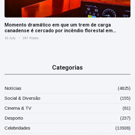
Momento dramático em que um trem de carga
canadense é cercado por incêndio florestal em
Ontário
16 July
247 Vistas
Categorias
Notícias
(4825)
Social & Diversão
(155)
Cinema & TV
(81)
Desporto
(237)
Celebridades
(13938)