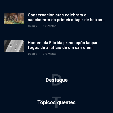
Conservacionistas celebram o
nascimento do primeiro tapir de baixas
terras no zoológico do Reino Unido em 14
16 July
195 Vistas
anos
Homem da Flórida preso após lançar
fogos de artifício de um carro em
movimento
16 July
173 Vistas
D
Destaque
T
Tópicos quentes