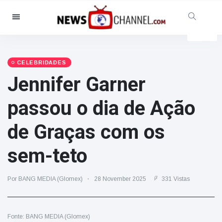
Categorias
Notícias
(4825)
Social & Diversão
(155)
CELEBRIDADES
Jennifer Garner
Cinema & TV
(81)
Desporto
(237)
passou o dia de Ação
Celebridades
(13938)
de Graças com os
Moda e Beleza
(122)
Automóveis & Motor
(5997)
sem-teto
Comida e bebida
(79)
Jogos
(160)
Por BANG MEDIA (Glomex)
28 November 2025
331 Vistas
Estilo de Vida
(121)
Saúde e Aptidão Física
(73)
Fonte: BANG MEDIA (Glomex)