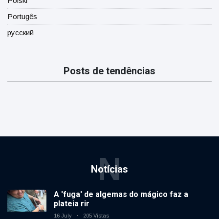
Polski
Portugês
русский
Posts de tendências
N
Notícias
A 'fuga' de algemas do mágico faz a
plateia rir
16 July
205 Vistas