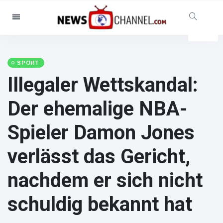
Kategorien
Nachrichten
(102299)
Soziales & Spaß
(5614)
SPORT
Illegaler Wettskandal:
Kino und TV
(12454)
Sport
(56286)
Der ehemalige NBA-
Promis
(39366)
Spieler Damon Jones
Mode & Schönheit
(2776)
Autos & Motor
(15246)
verlässt das Gericht,
Essen und Trinken
(7199)
nachdem er sich nicht
Gaming
(3575)
Lifestyle
(30318)
schuldig bekannt hat
Gesundheit & Fitness
(8534)