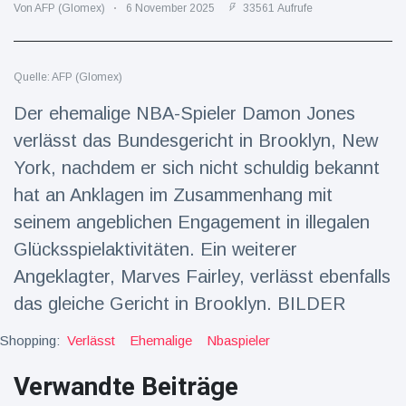
Von AFP (Glomex)
6 November 2025
33561 Aufrufe
Reisen & Abenteuer
(2252)
Quelle: AFP (Glomex)
Neueste
Der ehemalige NBA-Spieler Damon Jones
Nachrichten
verlässt das Bundesgericht in Brooklyn, New
York, nachdem er sich nicht schuldig bekannt
"Das alte
England":
hat an Anklagen im Zusammenhang mit
Fans
16 Juli
78
frustriert
seinem angeblichen Engagement in illegalen
Aufrufe
nach WM-
Glücksspielaktivitäten. Ein weiterer
Aus
Sorge um
Angeklagter, Marves Fairley, verlässt ebenfalls
Jungstorch
das gleiche Gericht in Brooklyn. BILDER
nimmt
16 Juli
52
glückliche
Aufrufe
Wendung
Shopping:
Verlässt
Ehemalige
Nbaspieler
Vor WM-
Verwandte Beiträge
Finale:
Rauch-