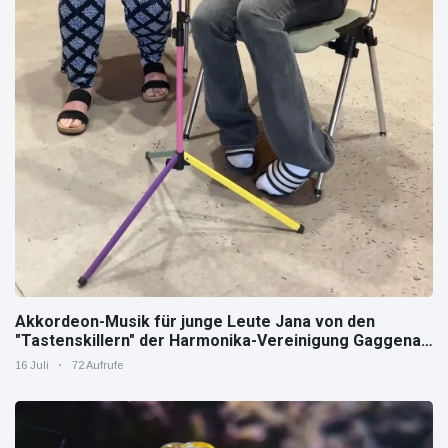
Akkordeon-Musik für junge Leute Jana von den
"Tastenskillern" der Harmonika-Vereinigung Gaggenau
zeigt, wie "jung" das Instrument sein kann.
16 Juli
72 Aufrufe