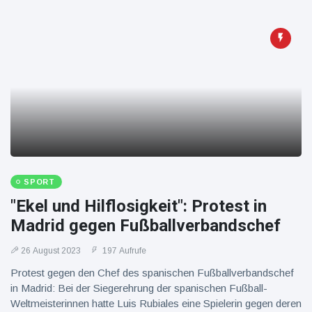
16 Juli
39
Warnung
Aufrufe
und Hitze
in New
York
SPORT
"Ekel und Hilflosigkeit": Protest in
Madrid gegen Fußballverbandschef
26 August 2023
197 Aufrufe
Protest gegen den Chef des spanischen Fußballverbandschef
in Madrid: Bei der Siegerehrung der spanischen Fußball-
Weltmeisterinnen hatte Luis Rubiales eine Spielerin gegen deren