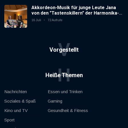
Akkordeon-Musik für junge Leute Jana
von den "Tastenskillern" der Harmonika-
Vereinigung Gaggenau zeigt, wie "jung"
16 Juli
72 Aufrufe
das Instrument sein kann.
V
Vorgestellt
H
Heiße Themen
Nachrichten
Essen und Trinken
Soziales & Spaß
Gaming
Kino und TV
Gesundheit & Fitness
Sport