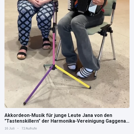
Akkordeon-Musik für junge Leute Jana von den
"Tastenskillern" der Harmonika-Vereinigung Gaggenau
zeigt, wie "jung" das Instrument sein kann.
16 Juli
72 Aufrufe