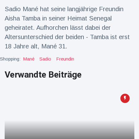
Sadio Mané hat seine langjährige Freundin
Reisen & Abenteuer
(2252)
Aisha Tamba in seiner Heimat Senegal
geheiratet. Aufhorchen lässt dabei der
Neueste
Altersunterschied der beiden - Tamba ist erst
Nachrichten
18 Jahre alt, Mané 31.
"Das alte
Shopping:
Mané
Sadio
Freundin
England":
Fans
16 Juli
78
Verwandte Beiträge
frustriert
Aufrufe
nach WM-
Aus
Sorge um
Jungstorch
nimmt
16 Juli
52
glückliche
Aufrufe
Wendung
Vor WM-
Finale:
Rauch-