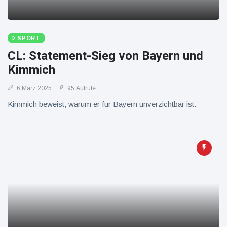
16 Juli
39
Warnung
Aufrufe
und Hitze
in New
York
SPORT
CL: Statement-Sieg von Bayern und
Kimmich
6 März 2025
95 Aufrufe
Kimmich beweist, warum er für Bayern unverzichtbar ist.