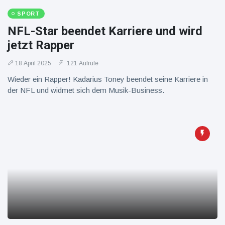
16 Juli
37
Warnung
Aufrufe
SPORT
und Hitze
in New
NFL-Star beendet Karriere und wird
York
jetzt Rapper
18 April 2025
121 Aufrufe
Wieder ein Rapper! Kadarius Toney beendet seine Karriere in
der NFL und widmet sich dem Musik-Business.