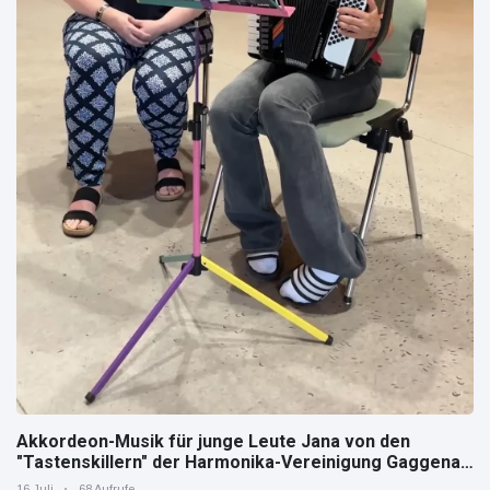
Akkordeon-Musik für junge Leute Jana von den
"Tastenskillern" der Harmonika-Vereinigung Gaggenau
zeigt, wie "jung" das Instrument sein kann.
16 Juli
68 Aufrufe