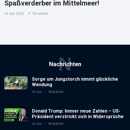
Spaßverderber im Mittelmeer!
16 Juli 2026
78 Aufrufe
N
Nachrichten
Sorge um Jungstorch nimmt glückliche
Wendung
16 Juli
49 Aufrufe
Donald Trump: Immer neue Zahlen – US-
Präsident verstrickt sich in Widersprüche
16 Juli
66 Aufrufe