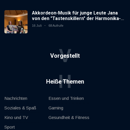
Akkordeon-Musik für junge Leute Jana
von den "Tastenskillern" der Harmonika-
Vereinigung Gaggenau zeigt, wie "jung"
16 Juli
68 Aufrufe
das Instrument sein kann.
V
Vorgestellt
H
Heiße Themen
Nachrichten
Essen und Trinken
Soziales & Spaß
Gaming
Kino und TV
Gesundheit & Fitness
Sport