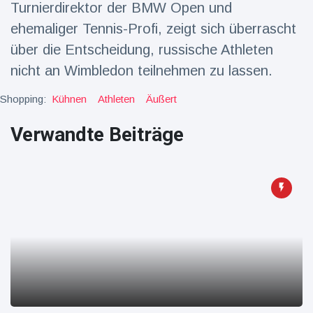
Turnierdirektor der BMW Open und
Reisen & Abenteuer
(2252)
ehemaliger Tennis-Profi, zeigt sich überrascht
über die Entscheidung, russische Athleten
nicht an Wimbledon teilnehmen zu lassen.
Neueste
Nachrichten
Shopping:
Kühnen
Athleten
Äußert
Verwandte Beiträge
"Das alte
England":
Fans
16 Juli
68
frustriert
Aufrufe
nach WM-
Aus
Sorge um
Jungstorch
nimmt
16 Juli
49
glückliche
Aufrufe
Wendung
Vor WM-
Finale:
Rauch-