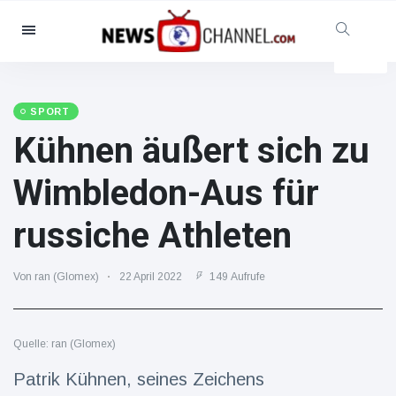
Kategorien
Nachrichten
(102299)
Soziales & Spaß
(5614)
SPORT
Kühnen äußert sich zu
Kino und TV
(12454)
Sport
(56286)
Wimbledon-Aus für
Promis
(39366)
russiche Athleten
Mode & Schönheit
(2776)
Autos & Motor
(15246)
Von ran (Glomex)
22 April 2022
149 Aufrufe
Essen und Trinken
(7199)
Gaming
(3575)
Quelle: ran (Glomex)
Lifestyle
(30318)
Gesundheit & Fitness
Patrik Kühnen, seines Zeichens
(8534)