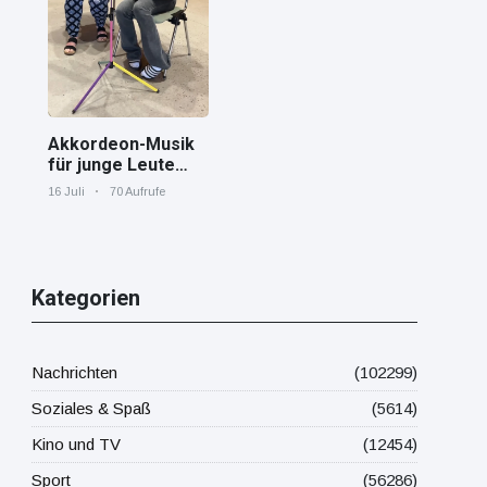
Mittelmeer!
Akkordeon-Musik
für junge Leute
Jana von den
16 Juli
70 Aufrufe
"Tastenskillern"
der Harmonika-
Vereinigung
Gaggenau zeigt,
wie "jung" das
Kategorien
Instrument sein
kann.
Nachrichten
(102299)
Soziales & Spaß
(5614)
Kino und TV
(12454)
Sport
(56286)