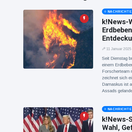
16 Juli
38
Warnung
Aufrufe
und Hitze
NACHRICHT
in New
k!News-W
York
Erdbeben
Entdeck
11 Januar 2025
Seit Dienstag 
einem Erdbeben
Forscherteam me
zeichnet sich e
Damaskus ist a
Assads gelande
NACHRICHT
k!News-Sc
Wahl, Ge