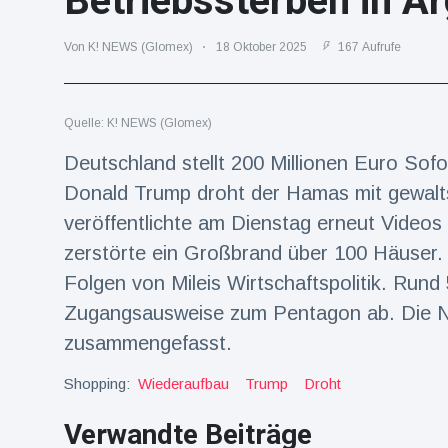
Betriebssterben in Ar
Reisen & Abenteuer
(2252)
Von K! NEWS (Glomex)
18 Oktober 2025
167 Aufrufe
Neueste
Quelle: K! NEWS (Glomex)
Nachrichten
Deutschland stellt 200 Millionen Euro Sofo
"Das alte
Donald Trump droht der Hamas mit gewalts
England":
veröffentlichte am Dienstag erneut Videos
Fans
16 Juli
76
frustriert
Aufrufe
zerstörte ein Großbrand über 100 Häuser.
nach WM-
Aus
Folgen von Mileis Wirtschaftspolitik. Rund
Sorge um
Zugangsausweise zum Pentagon ab. Die N
Jungstorch
nimmt
zusammengefasst.
16 Juli
51
glückliche
Aufrufe
Wendung
Shopping:
Wiederaufbau
Trump
Droht
Vor WM-
Finale:
Verwandte Beiträge
Rauch-