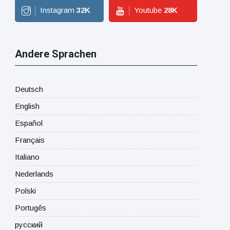
Instagram
32
K
Youtube
28
K
Andere Sprachen
Deutsch
English
Español
Français
Italiano
Nederlands
Polski
Portugês
русский