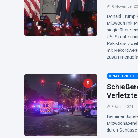
6 November 2
Donald Trump k
Mittwoch mit M
siegte über se
US-Senat konnte
Pakistans zweit
mit Rekordwerte
zusammengefa
NACHRICHT
Schießere
Verletzte
20 Juni 2024
Bei einer Junet
Mittwochabend
durch Schüsse ve