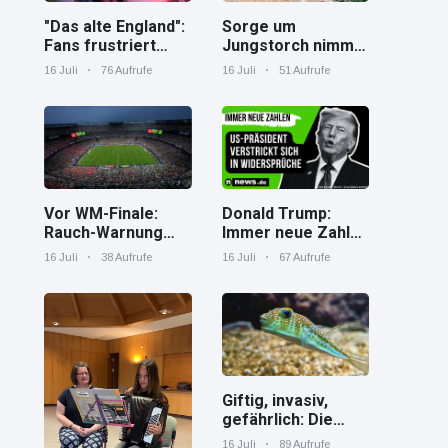
"Das alte England":
Sorge um
Fans frustriert
Jungstorch nimmt
nach WM-Aus
glückliche
16 Juli
76 Aufrufe
16 Juli
51 Aufrufe
Wendung
Vor WM-Finale:
Donald Trump:
Rauch-Warnung
Immer neue Zahlen
und Hitze in New
– US-Präsident
16 Juli
38 Aufrufe
16 Juli
67 Aufrufe
York
verstrickt sich in
Widersprüche
Giftig, invasiv,
gefährlich: Die
Spaßverderber im
16 Juli
89 Aufrufe