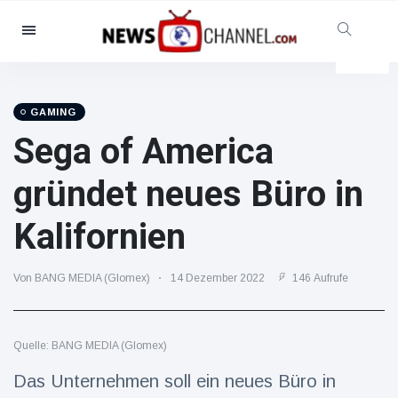
Kategorien
Nachrichten
(102299)
Soziales & Spaß
(5614)
GAMING
Sega of America
Kino und TV
(12454)
Sport
(56286)
gründet neues Büro in
Promis
(39366)
Kalifornien
Mode & Schönheit
(2776)
Autos & Motor
(15246)
Von BANG MEDIA (Glomex)
14 Dezember 2022
146 Aufrufe
Essen und Trinken
(7199)
Gaming
(3575)
Quelle: BANG MEDIA (Glomex)
Lifestyle
(30318)
Gesundheit & Fitness
Das Unternehmen soll ein neues Büro in
(8534)