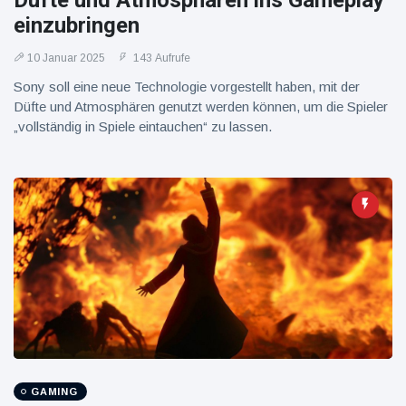
Düfte und Atmosphären ins Gameplay
16 Juli
39
Warnung
Aufrufe
einzubringen
und Hitze
in New
10 Januar 2025
143 Aufrufe
York
Sony soll eine neue Technologie vorgestellt haben, mit der
Düfte und Atmosphären genutzt werden können, um die Spieler
„vollständig in Spiele eintauchen“ zu lassen.
GAMING