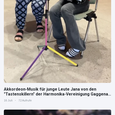
Akkordeon-Musik für junge Leute Jana von den
"Tastenskillern" der Harmonika-Vereinigung Gaggenau
zeigt, wie "jung" das Instrument sein kann.
16 Juli
72 Aufrufe