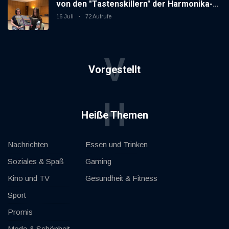
von den "Tastenskillern" der Harmonika-
Vereinigung Gaggenau zeigt, wie "jung"
16 Juli
72 Aufrufe
das Instrument sein kann.
V
Vorgestellt
H
Heiße Themen
Nachrichten
Essen und Trinken
Soziales & Spaß
Gaming
Kino und TV
Gesundheit & Fitness
Sport
Promis
Mode & Schönheit